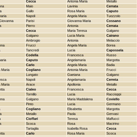
Cecca
Antonia Maria
Metallo
nna
Maio
Lavinia
Cerrata
la
Gallo
Rosa Maria
Caputo
aria
Napoli
Angela Maria
Tuozzolo
Giovanna
Parisi
Giovanna Maria
Cossano
a
Pierro
Antonia
Cerrata
Cecca
Maria Teresa
Galgano
Galgano
Lucia Maria
Cairano
Ambrogio
Antonia
Melaccio
nna
Frucci
Angela Maria
Borea
a
Tancredi
Lucia
Capossela
Codella
Francesca
Russo
aria
Caputo
Angelamaria
Margotta
Carlo
Angela Maria
Badia
 Maria
Cogliano
Antonia Maria
Frucci
Lungato
Gaetana
Galgano
esca
Napoli
Angelamaria
Cerreta
 Maria
Arace
Apollonia
Metallo
etta
Cialeo
Francesca
Cecca
Tornillo
Lucia
Raccioppi
nna
Galgano
Maria Maddalena
Coviello
Pinto
Lucia
Germano
a
Cogliano
Elisabetta
Margotta
a
Metallo
Paola
Gervasi
a
Cioffari
Teresa
Maffucci
a
Scoca
Rosa
Macirino
Tartaglia
Isabella Rosa
Cecca
etta
Carlo
Rosa Maria
Scoca