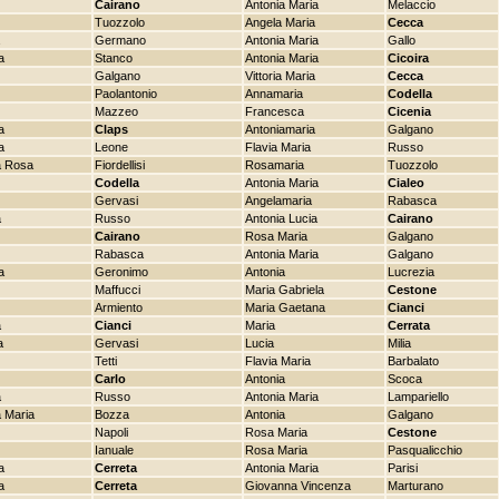
Cairano
Antonia Maria
Melaccio
Tuozzolo
Angela Maria
Cecca
Germano
Antonia Maria
Gallo
a
Stanco
Antonia Maria
Cicoira
Galgano
Vittoria Maria
Cecca
Paolantonio
Annamaria
Codella
Mazzeo
Francesca
Cicenia
a
Claps
Antoniamaria
Galgano
a
Leone
Flavia Maria
Russo
a Rosa
Fiordellisi
Rosamaria
Tuozzolo
Codella
Antonia Maria
Cialeo
Gervasi
Angelamaria
Rabasca
a
Russo
Antonia Lucia
Cairano
Cairano
Rosa Maria
Galgano
Rabasca
Antonia Maria
Galgano
a
Geronimo
Antonia
Lucrezia
Maffucci
Maria Gabriela
Cestone
Armiento
Maria Gaetana
Cianci
a
Cianci
Maria
Cerrata
a
Gervasi
Lucia
Milia
Tetti
Flavia Maria
Barbalato
Carlo
Antonia
Scoca
a
Russo
Antonia Maria
Lampariello
 Maria
Bozza
Antonia
Galgano
Napoli
Rosa Maria
Cestone
Ianuale
Rosa Maria
Pasqualicchio
a
Cerreta
Antonia Maria
Parisi
a
Cerreta
Giovanna Vincenza
Marturano