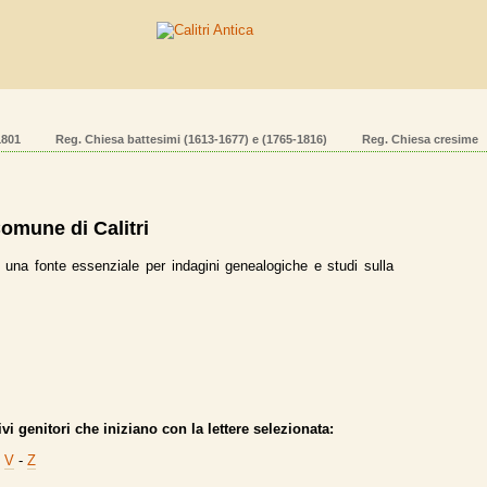
1801
Reg. Chiesa battesimi (1613-1677) e (1765-1816)
Reg. Chiesa cresime
Comune di Calitri
, una fonte essenziale per indagini genealogiche e studi sulla
i genitori che iniziano con la lettere selezionata:
-
V
-
Z