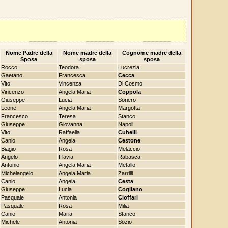
Nome Padre della
Nome madre della
Cognome madre della
Sposa
sposa
sposa
Rocco
Teodora
Lucrezia
Gaetano
Francesca
Cecca
Vito
Vincenza
Di Cosmo
Vincenzo
Angela Maria
Coppola
Giuseppe
Lucia
Soriero
Leone
Angela Maria
Margotta
Francesco
Teresa
Stanco
Giuseppe
Giovanna
Napoli
Vito
Raffaella
Cubelli
Canio
Angela
Cestone
Biagio
Rosa
Melaccio
Angelo
Flavia
Rabasca
Antonio
Angela Maria
Metallo
Michelangelo
Angela Maria
Zarrilli
Canio
Angela
Cesta
Giuseppe
Lucia
Cogliano
Pasquale
Antonia
Cioffari
Pasquale
Rosa
Milia
Canio
Maria
Stanco
Michele
Antonia
Sozio