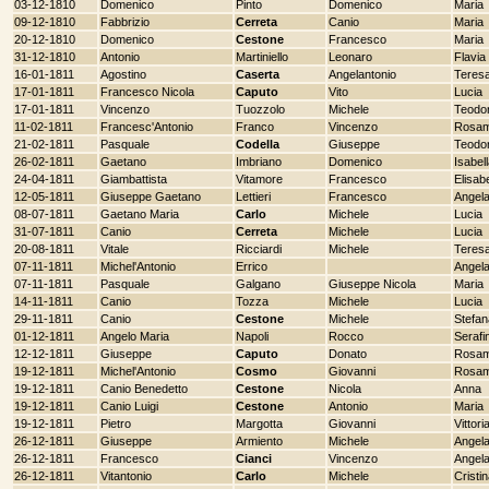
03-12-1810
Domenico
Pinto
Domenico
Maria
09-12-1810
Fabbrizio
Cerreta
Canio
Maria
20-12-1810
Domenico
Cestone
Francesco
Maria
31-12-1810
Antonio
Martiniello
Leonaro
Flavia
16-01-1811
Agostino
Caserta
Angelantonio
Teres
17-01-1811
Francesco Nicola
Caputo
Vito
Lucia
17-01-1811
Vincenzo
Tuozzolo
Michele
Teodo
11-02-1811
Francesc'Antonio
Franco
Vincenzo
Rosam
21-02-1811
Pasquale
Codella
Giuseppe
Teodo
26-02-1811
Gaetano
Imbriano
Domenico
Isabel
24-04-1811
Giambattista
Vitamore
Francesco
Elisab
12-05-1811
Giuseppe Gaetano
Lettieri
Francesco
Angela
08-07-1811
Gaetano Maria
Carlo
Michele
Lucia
31-07-1811
Canio
Cerreta
Michele
Lucia
20-08-1811
Vitale
Ricciardi
Michele
Teres
07-11-1811
Michel'Antonio
Errico
Angel
07-11-1811
Pasquale
Galgano
Giuseppe Nicola
Maria
14-11-1811
Canio
Tozza
Michele
Lucia
29-11-1811
Canio
Cestone
Michele
Stefan
01-12-1811
Angelo Maria
Napoli
Rocco
Serafi
12-12-1811
Giuseppe
Caputo
Donato
Rosam
19-12-1811
Michel'Antonio
Cosmo
Giovanni
Rosam
19-12-1811
Canio Benedetto
Cestone
Nicola
Anna
19-12-1811
Canio Luigi
Cestone
Antonio
Maria
19-12-1811
Pietro
Margotta
Giovanni
Vittori
26-12-1811
Giuseppe
Armiento
Michele
Angel
26-12-1811
Francesco
Cianci
Vincenzo
Angel
26-12-1811
Vitantonio
Carlo
Michele
Cristi