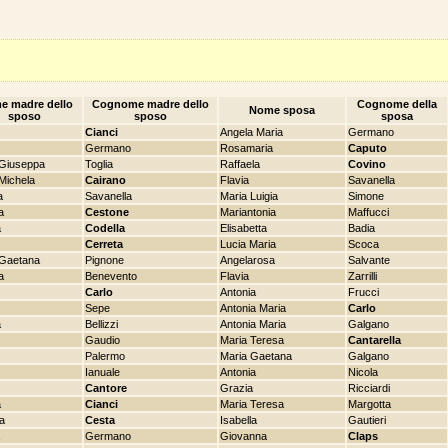
e madre dello
Cognome madre dello
Cognome della
Nome sposa
sposo
sposo
sposa
Cianci
Angela Maria
Germano
Germano
Rosamaria
Caputo
 Giuseppa
Toglia
Raffaela
Covino
Michela
Cairano
Flavia
Savanella
a
Savanella
Maria Luigia
Simone
a
Cestone
Mariantonia
Maffucci
a
Codella
Elisabetta
Badia
Cerreta
Lucia Maria
Scoca
 Gaetana
Pignone
Angelarosa
Salvante
a
Benevento
Flavia
Zarrilli
Carlo
Antonia
Frucci
Sepe
Antonia Maria
Carlo
a
Bellizzi
Antonia Maria
Galgano
Gaudio
Maria Teresa
Cantarella
Palermo
Maria Gaetana
Galgano
Ianuale
Antonia
Nicola
Cantore
Grazia
Ricciardi
a
Cianci
Maria Teresa
Margotta
la
Cesta
Isabella
Gautieri
Germano
Giovanna
Claps