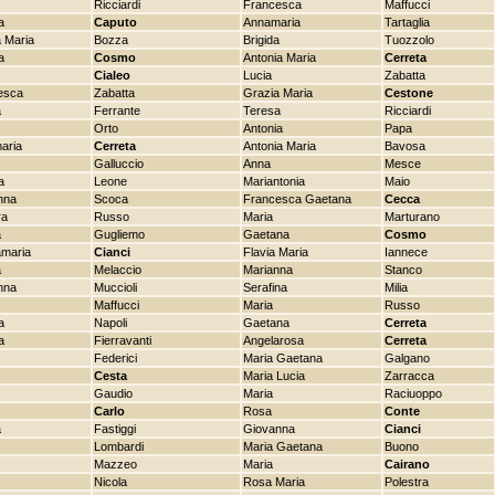
Ricciardi
Francesca
Maffucci
a
Caputo
Annamaria
Tartaglia
 Maria
Bozza
Brigida
Tuozzolo
a
Cosmo
Antonia Maria
Cerreta
Cialeo
Lucia
Zabatta
esca
Zabatta
Grazia Maria
Cestone
a
Ferrante
Teresa
Ricciardi
Orto
Antonia
Papa
aria
Cerreta
Antonia Maria
Bavosa
Galluccio
Anna
Mesce
a
Leone
Mariantonia
Maio
nna
Scoca
Francesca Gaetana
Cecca
ra
Russo
Maria
Marturano
a
Gugliemo
Gaetana
Cosmo
amaria
Cianci
Flavia Maria
Iannece
a
Melaccio
Marianna
Stanco
nna
Muccioli
Serafina
Milia
Maffucci
Maria
Russo
a
Napoli
Gaetana
Cerreta
a
Fierravanti
Angelarosa
Cerreta
Federici
Maria Gaetana
Galgano
Cesta
Maria Lucia
Zarracca
Gaudio
Maria
Raciuoppo
Carlo
Rosa
Conte
a
Fastiggi
Giovanna
Cianci
Lombardi
Maria Gaetana
Buono
Mazzeo
Maria
Cairano
Nicola
Rosa Maria
Polestra