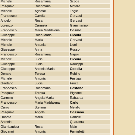
Michele
Rosamaria
Scoca
Pasquale
Rosamaria
Metallo
Michele
Agnese
Toglia
Francesco
Camilla
Gervasi
Angelo
Rosa
Gervasi
Lorenzo
Carmela
Giammarino
Francesco
Maria Maddalena
Cosmo
Giuseppe
Rosa Maria
Cicoira
Michele
Maria
Gervasi
Michele
Antonia
Liuni
Giuseppe
Anna
Russo
Francesco
Rosamaria
Napoli
Michele
Lucia
Cicoira
Giuseppe
Lucia
Racioppi
Giuseppe
Antonia Maria
Codella
Donato
Teresa
Rubino
Michele
Antonia
Fastiggi
Gaetano
Lucia
Frucci
Francesco
Rosamaria
Cestone
Pasquale
Teresa
Pignone
Carmine
Angela Maria
Rabasca
Francesco
Maria Maddalena
Carlo
Canio
Stefana
Metallo
Pasquale
Angela
Cossano
Donato
Maria
Daniele
Antonio
Quaranta
Giambattista
Rosa
Maio
Giovanni
Antonia
Famiglietti