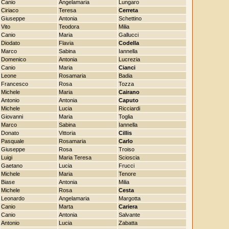
Canio
Angelamaria
Lungaro
Ciriaco
Teresa
Cerreta
Giuseppe
Antonia
Schettino
Vito
Teodora
Milia
Canio
Maria
Gallucci
Diodato
Flavia
Codella
Marco
Sabina
Iannella
Domenico
Antonia
Lucrezia
Canio
Maria
Cianci
Leone
Rosamaria
Badia
Francesco
Rosa
Tozza
Michele
Maria
Cairano
Antonio
Antonia
Caputo
Michele
Lucia
Ricciardi
Giovanni
Maria
Toglia
Marco
Sabina
Iannella
Donato
Vittoria
Cillis
Pasquale
Rosamaria
Carlo
Giuseppe
Rosa
Troiso
Luigi
Maria Teresa
Scioscia
Gaetano
Lucia
Frucci
Michele
Maria
Tenore
Biase
Antonia
Milia
Michele
Rosa
Cesta
Leonardo
Angelamaria
Margotta
Canio
Marta
Cariera
Canio
Antonia
Salvante
Antonio
Lucia
Zabatta