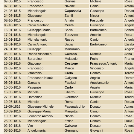
07-08-1815
Francesco
Gervasi
Michele
Rosa
07-08-1815
Francesco
Nivone
Canio
Antoni
24-08-1815
Michelangelo
Capossela
Giuseppe
Rosam
24-08-1815
Giuseppe
Zarrilli
Nicola
Antoni
02-10-1815
Francesco
Amato
Pasquale
Angel
05-10-1815
Canio Gaetano
Cesta
Giuseppe
Angel
16-01-1816
Giuseppe Maria
Badia
Bartolomeo
Bened
17-01-1816
Michelangelo
Tuozzolo
Antonio
Rosa
18-01-1816
Michelantonio
Russo
Canio
Angela
21-01-1816
Canio Antonio
Badia
Bartolomeo
Elisab
24-01-1816
Giuseppe
Marturano
Angela
05-02-1816
Rocco Vincenzo
Cairano
Michele
Anna
07-02-1816
Berardino
Melaccio
Potito
Franc
15-02-1816
Giacomo
Cestone
Francesco Antonio
Maria
21-02-1816
Francesco
Marco
Vincenzo
Angel
21-02-1816
Vitantonio
Carlo
Donato
Teres
27-02-1816
Francesco Nicola
Galgano
Angelo
Dorot
06-03-1816
Gaetano
Fastiggi
Angelantonio
Antoni
16-03-1816
Pasquale
Carlo
Angelo
Maria
15-05-1816
Michele
Liberto
Giuseppe
Rosa
27-06-1816
Domenico
Germano
Michele
Teodo
10-07-1816
Michele
Roma
Canio
Rosam
11-09-1816
Giuseppe Michele
Pasqualicchio
Donato
Agnes
13-09-1816
Giuseppe Maria
Margotta
Canio
Antoni
19-09-1816
Leonardo Antonio
Nicola
Donato
Rosa
25-09-1816
Michelangelo
Errico
Donato
Lucia
02-10-1816
Vito
Cairano
Donato
Antoni
03-10-1816
Angelomaria
Germano
Giovanni
Rosa