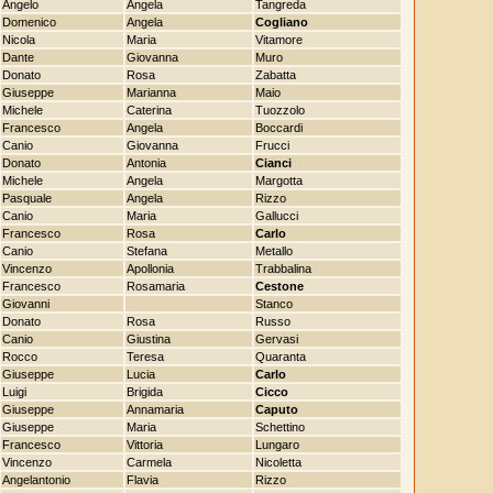
Angelo
Angela
Tangreda
Domenico
Angela
Cogliano
Nicola
Maria
Vitamore
Dante
Giovanna
Muro
Donato
Rosa
Zabatta
Giuseppe
Marianna
Maio
Michele
Caterina
Tuozzolo
Francesco
Angela
Boccardi
Canio
Giovanna
Frucci
Donato
Antonia
Cianci
Michele
Angela
Margotta
Pasquale
Angela
Rizzo
Canio
Maria
Gallucci
Francesco
Rosa
Carlo
Canio
Stefana
Metallo
Vincenzo
Apollonia
Trabbalina
Francesco
Rosamaria
Cestone
Giovanni
Stanco
Donato
Rosa
Russo
Canio
Giustina
Gervasi
Rocco
Teresa
Quaranta
Giuseppe
Lucia
Carlo
Luigi
Brigida
Cicco
Giuseppe
Annamaria
Caputo
Giuseppe
Maria
Schettino
Francesco
Vittoria
Lungaro
Vincenzo
Carmela
Nicoletta
Angelantonio
Flavia
Rizzo