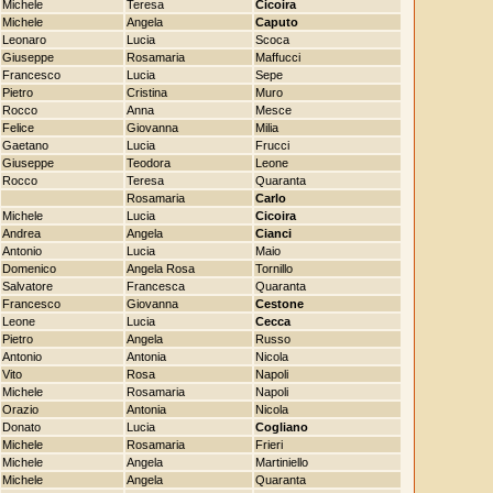
Michele
Teresa
Cicoira
Michele
Angela
Caputo
Leonaro
Lucia
Scoca
Giuseppe
Rosamaria
Maffucci
Francesco
Lucia
Sepe
Pietro
Cristina
Muro
Rocco
Anna
Mesce
Felice
Giovanna
Milia
Gaetano
Lucia
Frucci
Giuseppe
Teodora
Leone
Rocco
Teresa
Quaranta
Rosamaria
Carlo
Michele
Lucia
Cicoira
Andrea
Angela
Cianci
Antonio
Lucia
Maio
Domenico
Angela Rosa
Tornillo
Salvatore
Francesca
Quaranta
Francesco
Giovanna
Cestone
Leone
Lucia
Cecca
Pietro
Angela
Russo
Antonio
Antonia
Nicola
Vito
Rosa
Napoli
Michele
Rosamaria
Napoli
Orazio
Antonia
Nicola
Donato
Lucia
Cogliano
Michele
Rosamaria
Frieri
Michele
Angela
Martiniello
Michele
Angela
Quaranta