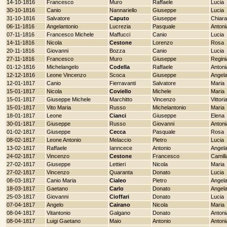
14-10-1816
Francesco
Muro
Raffaele
Lucia
30-10-1816
Canio
Nannariello
Giuseppe
Lucia
31-10-1816
Salvatore
Caputo
Giuseppe
Chiara
06-11-1816
Angelantonio
Lucrezia
Pasquale
Antoni
07-11-1816
Francesco Michele
Maffucci
Canio
Lucia
14-11-1816
Nicola
Cestone
Lorenzo
Rosa
20-11-1816
Giovanni
Bozza
Canio
Lucia
27-11-1816
Francesco
Muro
Giuseppe
Regini
01-12-1816
Michelangelo
Codella
Raffaele
Antoni
12-12-1816
Leone Vincenzo
Scoca
Giuseppe
Angel
12-01-1817
Canio
Fierravanti
Salvatore
Maria
15-01-1817
Nicola
Coviello
Michele
Maria
15-01-1817
Giuseppe Michele
Marchitto
Vincenzo
Vittori
15-01-1817
Vito Maria
Russo
Michelantonio
Maria
18-01-1817
Leone
Cianci
Giuseppe
Elena
30-01-1817
Giuseppe
Russo
Giovanni
Antoni
01-02-1817
Giuseppe
Cecca
Pasquale
Rosa
08-02-1817
Leone Antonio
Melaccio
Pietro
Lucia
13-02-1817
Raffaele
Ianncece
Antonio
Angel
24-02-1817
Vincenzo
Cestone
Francesco
Camill
27-02-1817
Giuseppe
Lettieri
Nicola
Maria
27-02-1817
Vincenzo
Quaranta
Donato
Lucia
08-03-1817
Canio Maria
Cialeo
Pietro
Angel
18-03-1817
Gaetano
Carlo
Donato
Angela
25-03-1817
Giovanni
Cioffari
Donato
Lucia
07-04-1817
Angelo
Cairano
Nicola
Maria
08-04-1817
Vitantonio
Galgano
Donato
Antoni
08-04-1817
Luigi Gaetano
Maio
Antonio
Antoni