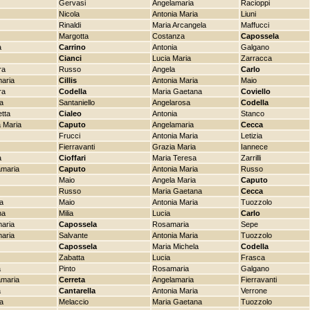
Gervasi
Angelamaria
Racioppi
Nicola
Antonia Maria
Liuni
Rinaldi
Maria Arcangela
Maffucci
Margotta
Costanza
Capossela
a
Carrino
Antonia
Galgano
Cianci
Lucia Maria
Zarracca
ra
Russo
Angela
Carlo
aria
Cillis
Antonia Maria
Maio
ra
Codella
Maria Gaetana
Coviello
la
Santaniello
Angelarosa
Codella
etta
Cialeo
Antonia
Stanco
 Maria
Caputo
Angelamaria
Cecca
Frucci
Antonia Maria
Letizia
Fierravanti
Grazia Maria
Iannece
a
Cioffari
Maria Teresa
Zarrilli
amaria
Caputo
Antonia Maria
Russo
Maio
Angela Maria
Caputo
Russo
Maria Gaetana
Cecca
a
Maio
Antonia Maria
Tuozzolo
na
Milia
Lucia
Carlo
aria
Capossela
Rosamaria
Sepe
aria
Salvante
Antonia Maria
Tuozzolo
Capossela
Maria Michela
Codella
Zabatta
Lucia
Frasca
a
Pinto
Rosamaria
Galgano
amaria
Cerreta
Angelamaria
Fierravanti
a
Cantarella
Antonia Maria
Verrone
na
Melaccio
Maria Gaetana
Tuozzolo