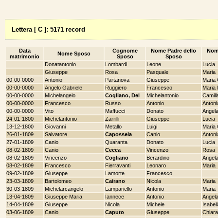
Lettera [ C ]: 5171 record
Data
Cognome
Nome Padre dello
Nom
Nome Sposo
matrimonio
Sposo
Sposo
Donatantonio
Lombardi
Leone
Lucia
Giuseppe
Rosa
Pasquale
Maria
00-00-0000
Antonio
Partanova
Giuseppe
Maria
00-00-0000
Angelo Gabriele
Ruggiero
Francesco
Maria 
00-00-0000
Michelangelo
Cogliano, Del
Michelantonio
Camill
00-00-0000
Francesco
Russo
Antonio
Antoni
00-00-0000
Vito
Maffucci
Donato
Angel
24-01-1800
Michelantonio
Zarrilli
Giuseppe
Lucia
13-12-1800
Giovanni
Metallo
Luigi
Maria
26-01-1809
Salvatore
Capossela
Canio
Antoni
27-01-1809
Canio
Quaranta
Donato
Lucia
08-02-1809
Canio
Cecca
Vincenzo
Rosa
08-02-1809
Vincenzo
Cogliano
Berardino
Angel
08-02-1809
Francesco
Fierravanti
Leonaro
Maria
09-02-1809
Giuseppe
Lamorte
Francesco
23-03-1809
Bartolomeo
Cairano
Nicola
Maria
30-03-1809
Michelarcangelo
Lampariello
Antonio
Maria
13-04-1809
Giuseppe Maria
Iannece
Antonio
Angel
14-04-1809
Giuseppe
Nicola
Michele
Isabel
03-06-1809
Canio
Caputo
Giuseppe
Chiara