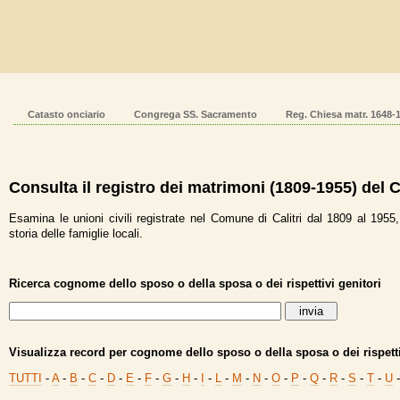
Catasto onciario
Congrega SS. Sacramento
Reg. Chiesa matr. 1648-
Consulta il registro dei matrimoni (1809-1955) del 
Esamina le unioni civili registrate nel Comune di Calitri dal 1809 al 1955
storia delle famiglie locali.
Ricerca cognome dello sposo o della sposa o dei rispettivi genitori
Visualizza record per cognome dello sposo o della sposa o dei rispettiv
TUTTI
-
A
-
B
-
C
-
D
-
E
-
F
-
G
-
H
-
I
-
L
-
M
-
N
-
O
-
P
-
Q
-
R
-
S
-
T
-
U