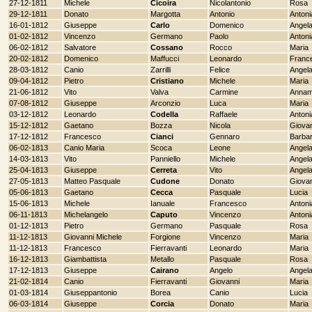
27-12-1811
Michele
Cicoira
Nicolantonio
Rosa
29-12-1811
Donato
Margotta
Antonio
Antoni
16-01-1812
Giuseppe
Carlo
Domenico
Angela
01-02-1812
Vincenzo
Germano
Paolo
Antoni
06-02-1812
Salvatore
Cossano
Rocco
Maria
20-02-1812
Domenico
Maffucci
Leonardo
Franc
28-03-1812
Canio
Zarrilli
Felice
Angel
09-04-1812
Pietro
Cristiano
Michele
Maria
21-06-1812
Vito
Valva
Carmine
Annam
07-08-1812
Giuseppe
Arconzio
Luca
Maria
03-12-1812
Leonardo
Codella
Raffaele
Antoni
15-12-1812
Gaetano
Bozza
Nicola
Giova
17-12-1812
Francesco
Cianci
Gennaro
Barba
06-02-1813
Canio Maria
Scoca
Leone
Angel
14-03-1813
Vito
Panniello
Michele
Angel
25-04-1813
Giuseppe
Cerreta
Vito
Angel
27-05-1813
Matteo Pasquale
Cudone
Donato
Giova
05-06-1813
Gaetano
Cecca
Pasquale
Lucia
15-06-1813
Michele
Ianuale
Francesco
Antoni
06-11-1813
Michelangelo
Caputo
Vincenzo
Antoni
01-12-1813
Pietro
Germano
Pasquale
Rosa
11-12-1813
Giovanni Michele
Forgione
Vincenzo
Maria
11-12-1813
Francesco
Fierravanti
Leonardo
Maria
16-12-1813
Giambattista
Metallo
Pasquale
Rosa
17-12-1813
Giuseppe
Cairano
Angelo
Angel
21-02-1814
Canio
Fierravanti
Giovanni
Maria
01-03-1814
Giuseppantonio
Borea
Canio
Lucia
06-03-1814
Giuseppe
Corcia
Donato
Maria