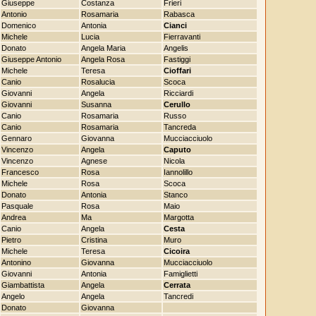
Giuseppe
Costanza
Frieri
Antonio
Rosamaria
Rabasca
Domenico
Antonia
Cianci
Michele
Lucia
Fierravanti
Donato
Angela Maria
Angelis
Giuseppe Antonio
Angela Rosa
Fastiggi
Michele
Teresa
Cioffari
Canio
Rosalucia
Scoca
Giovanni
Angela
Ricciardi
Giovanni
Susanna
Cerullo
Canio
Rosamaria
Russo
Canio
Rosamaria
Tancreda
Gennaro
Giovanna
Mucciacciuolo
Vincenzo
Angela
Caputo
Vincenzo
Agnese
Nicola
Francesco
Rosa
Iannolillo
Michele
Rosa
Scoca
Donato
Antonia
Stanco
Pasquale
Rosa
Maio
Andrea
Ma
Margotta
Canio
Angela
Cesta
Pietro
Cristina
Muro
Michele
Teresa
Cicoira
Antonino
Giovanna
Mucciacciuolo
Giovanni
Antonia
Famiglietti
Giambattista
Angela
Cerrata
Angelo
Angela
Tancredi
Donato
Giovanna