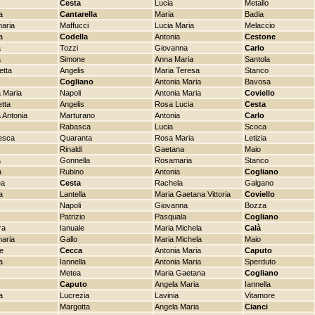
Cesta
Lucia
Metallo
a
Cantarella
Maria
Badia
aria
Maffucci
Lucia Maria
Melaccio
a
Codella
Antonia
Cestone
a
Tozzi
Giovanna
Carlo
a
Simone
Anna Maria
Santola
etta
Angelis
Maria Teresa
Stanco
Cogliano
Antonia Maria
Bavosa
 Maria
Napoli
Antonia Maria
Coviello
etta
Angelis
Rosa Lucia
Cesta
 Antonia
Marturano
Antonia
Carlo
Rabasca
Lucia
Scoca
esca
Quaranta
Rosa Maria
Letizia
Rinaldi
Gaetana
Maio
a
Gonnella
Rosamaria
Stanco
a
Rubino
Antonia
Cogliano
ea
Cesta
Rachela
Galgano
a
Lantella
Maria Gaetana Vittoria
Coviello
Napoli
Giovanna
Bozza
Patrizio
Pasquala
Cogliano
ra
Ianuale
Maria Michela
Calà
aria
Gallo
Maria Michela
Maio
e
Cecca
Antonia Maria
Caputo
a
Iannella
Antonia Maria
Sperduto
Metea
Maria Gaetana
Cogliano
Caputo
Angela Maria
Iannella
a
Lucrezia
Lavinia
Vitamore
Margotta
Angela Maria
Cianci