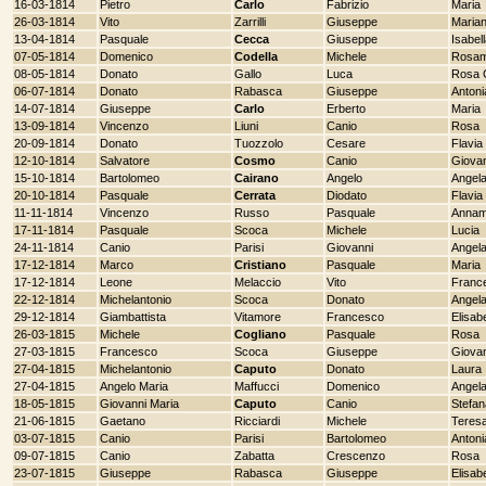
16-03-1814
Pietro
Carlo
Fabrizio
Maria
26-03-1814
Vito
Zarrilli
Giuseppe
Maria
13-04-1814
Pasquale
Cecca
Giuseppe
Isabel
07-05-1814
Domenico
Codella
Michele
Rosam
08-05-1814
Donato
Gallo
Luca
Rosa 
06-07-1814
Donato
Rabasca
Giuseppe
Antoni
14-07-1814
Giuseppe
Carlo
Erberto
Maria
13-09-1814
Vincenzo
Liuni
Canio
Rosa
20-09-1814
Donato
Tuozzolo
Cesare
Flavia
12-10-1814
Salvatore
Cosmo
Canio
Giova
15-10-1814
Bartolomeo
Cairano
Angelo
Angel
20-10-1814
Pasquale
Cerrata
Diodato
Flavia
11-11-1814
Vincenzo
Russo
Pasquale
Annam
17-11-1814
Pasquale
Scoca
Michele
Lucia
24-11-1814
Canio
Parisi
Giovanni
Angela
17-12-1814
Marco
Cristiano
Pasquale
Maria
17-12-1814
Leone
Melaccio
Vito
Franc
22-12-1814
Michelantonio
Scoca
Donato
Angela
29-12-1814
Giambattista
Vitamore
Francesco
Elisab
26-03-1815
Michele
Cogliano
Pasquale
Rosa
27-03-1815
Francesco
Scoca
Giuseppe
Giova
27-04-1815
Michelantonio
Caputo
Donato
Laura
27-04-1815
Angelo Maria
Maffucci
Domenico
Angel
18-05-1815
Giovanni Maria
Caputo
Canio
Stefan
21-06-1815
Gaetano
Ricciardi
Michele
Teres
03-07-1815
Canio
Parisi
Bartolomeo
Antoni
09-07-1815
Canio
Zabatta
Crescenzo
Rosa
23-07-1815
Giuseppe
Rabasca
Giuseppe
Elisab