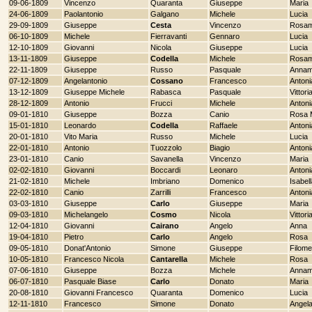
09-06-1809
Vincenzo
Quaranta
Giuseppe
Maria
24-06-1809
Paolantonio
Galgano
Michele
Lucia
29-09-1809
Giuseppe
Cesta
Vincenzo
Rosam
06-10-1809
Michele
Fierravanti
Gennaro
Lucia
12-10-1809
Giovanni
Nicola
Giuseppe
Lucia
13-11-1809
Giuseppe
Codella
Michele
Rosam
22-11-1809
Giuseppe
Russo
Pasquale
Annam
07-12-1809
Angelantonio
Cossano
Francesco
Antoni
13-12-1809
Giuseppe Michele
Rabasca
Pasquale
Vittori
28-12-1809
Antonio
Frucci
Michele
Antoni
09-01-1810
Giuseppe
Bozza
Canio
Rosa 
15-01-1810
Leonardo
Codella
Raffaele
Antoni
20-01-1810
Vito Maria
Russo
Michele
Lucia
22-01-1810
Antonio
Tuozzolo
Biagio
Antoni
23-01-1810
Canio
Savanella
Vincenzo
Maria
02-02-1810
Giovanni
Boccardi
Leonaro
Antoni
21-02-1810
Michele
Imbriano
Domenico
Isabel
22-02-1810
Canio
Zarrilli
Francesco
Antoni
03-03-1810
Giuseppe
Carlo
Giuseppe
Maria
09-03-1810
Michelangelo
Cosmo
Nicola
Vittori
12-04-1810
Giovanni
Cairano
Angelo
Anna
19-04-1810
Pietro
Carlo
Angelo
Rosa
09-05-1810
Donat'Antonio
Simone
Giuseppe
Filom
10-05-1810
Francesco Nicola
Cantarella
Michele
Rosa
07-06-1810
Giuseppe
Bozza
Michele
Annam
06-07-1810
Pasquale Biase
Carlo
Donato
Maria
20-08-1810
Giovanni Francesco
Quaranta
Domenico
Lucia
12-11-1810
Francesco
Simone
Donato
Angel