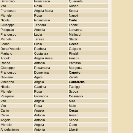
Berardino
Francesca
Quaranta
Vito
Rosa
Russo
Francesco
Angela Maria
Scoca
Michele
Rosa
Napoli
Nicola
Rosamaria
Carlo
Giuseppe
Teodora
Leone
Pasquale
Antonia
Lamanna
Francesco
Lucia
Maffucci
Michele
Teresa
Staglio
Leone
Lucia
Cecca
Donat'Antonio
Rachela
Galgano
Mariano
Costanza
Rinaldi
Angelo
Angela Rosa
Frasca
Rocco
Antonia
Patrisso
Giuseppe
Rosamaria
Margotta
Francesco
Domenica
Caputo
Giovanni
Agata
Zarrilli
Vincenzo
Angela
Cantarella
Nicola
Giacinta
Fastiggi
Michele
Rosa
Scoca
Pasquale
Giovanna
Cossano
Vito
Angela
Milia
Vito
Rosa
Maio
Canio
Angela
Cesta
Canio
Antonia
Russo
Angela
Antonia
Scoca
Michele
Angela
Gatto
Angelantonio
Antonia
Liberti