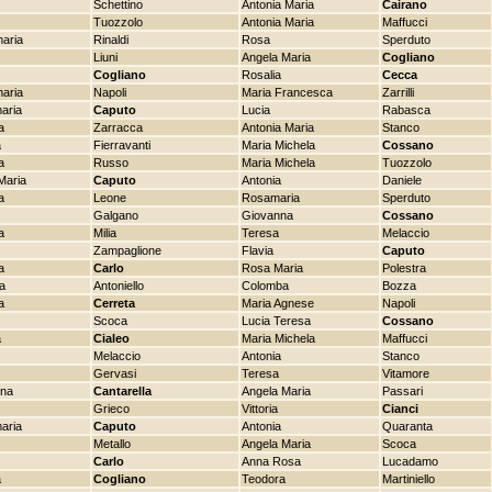
Schettino
Antonia Maria
Cairano
Tuozzolo
Antonia Maria
Maffucci
aria
Rinaldi
Rosa
Sperduto
Liuni
Angela Maria
Cogliano
Cogliano
Rosalia
Cecca
aria
Napoli
Maria Francesca
Zarrilli
aria
Caputo
Lucia
Rabasca
a
Zarracca
Antonia Maria
Stanco
a
Fierravanti
Maria Michela
Cossano
a
Russo
Maria Michela
Tuozzolo
Maria
Caputo
Antonia
Daniele
a
Leone
Rosamaria
Sperduto
Galgano
Giovanna
Cossano
a
Milia
Teresa
Melaccio
Zampaglione
Flavia
Caputo
a
Carlo
Rosa Maria
Polestra
la
Antoniello
Colomba
Bozza
a
Cerreta
Maria Agnese
Napoli
Scoca
Lucia Teresa
Cossano
a
Cialeo
Maria Michela
Maffucci
Melaccio
Antonia
Stanco
Gervasi
Teresa
Vitamore
ena
Cantarella
Angela Maria
Passari
Grieco
Vittoria
Cianci
aria
Caputo
Antonia
Quaranta
Metallo
Angela Maria
Scoca
Carlo
Anna Rosa
Lucadamo
a
Cogliano
Teodora
Martiniello