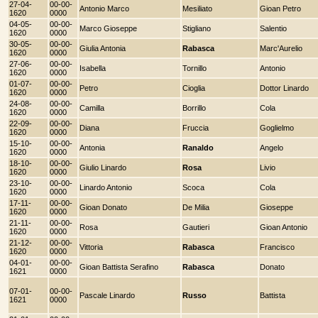
27-04-
00-00-
Antonio Marco
Mesiliato
Gioan Petro
1620
0000
04-05-
00-00-
Marco Gioseppe
Stigliano
Salentio
1620
0000
30-05-
00-00-
Giulia Antonia
Rabasca
Marc'Aurelio
1620
0000
27-06-
00-00-
Isabella
Tornillo
Antonio
1620
0000
01-07-
00-00-
Petro
Cioglia
Dottor Linardo
1620
0000
24-08-
00-00-
Camilla
Borrillo
Cola
1620
0000
22-09-
00-00-
Diana
Fruccia
Goglielmo
1620
0000
15-10-
00-00-
Antonia
Ranaldo
Angelo
1620
0000
18-10-
00-00-
Giulio Linardo
Rosa
Livio
1620
0000
23-10-
00-00-
Linardo Antonio
Scoca
Cola
1620
0000
17-11-
00-00-
Gioan Donato
De Milia
Gioseppe
1620
0000
21-11-
00-00-
Rosa
Gautieri
Gioan Antonio
1620
0000
21-12-
00-00-
Vittoria
Rabasca
Francisco
1620
0000
04-01-
00-00-
Gioan Battista Serafino
Rabasca
Donato
1621
0000
07-01-
00-00-
Pascale Linardo
Russo
Battista
1621
0000