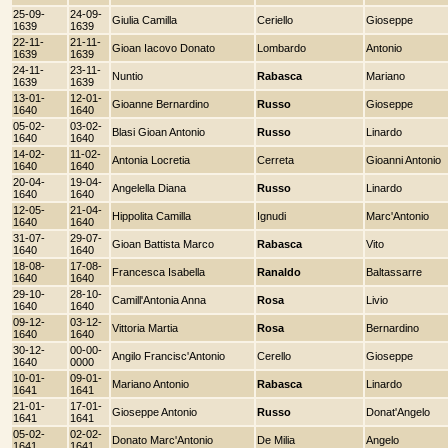
25-09-
24-09-
Giulia Camilla
Ceriello
Gioseppe
1639
1639
22-11-
21-11-
Gioan Iacovo Donato
Lombardo
Antonio
1639
1639
24-11-
23-11-
Nuntio
Rabasca
Mariano
1639
1639
13-01-
12-01-
Gioanne Bernardino
Russo
Gioseppe
1640
1640
05-02-
03-02-
Blasi Gioan Antonio
Russo
Linardo
1640
1640
14-02-
11-02-
Antonia Locretia
Cerreta
Gioanni Antonio
1640
1640
20-04-
19-04-
Angelella Diana
Russo
Linardo
1640
1640
12-05-
21-04-
Hippolita Camilla
Ignudi
Marc'Antonio
1640
1640
31-07-
29-07-
Gioan Battista Marco
Rabasca
Vito
1640
1640
18-08-
17-08-
Francesca Isabella
Ranaldo
Baltassarre
1640
1640
29-10-
28-10-
Camill'Antonia Anna
Rosa
Livio
1640
1640
09-12-
03-12-
Vittoria Martia
Rosa
Bernardino
1640
1640
30-12-
00-00-
Angilo Francisc'Antonio
Cerello
Gioseppe
1640
0000
10-01-
09-01-
Mariano Antonio
Rabasca
Linardo
1641
1641
21-01-
17-01-
Gioseppe Antonio
Russo
Donat'Angelo
1641
1641
05-02-
02-02-
Donato Marc'Antonio
De Milia
Angelo
1641
1641