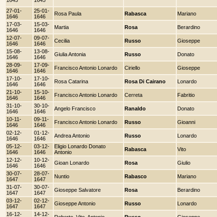
27-01-
25-01-
Rosa Paula
Rabasca
Mariano
1646
1646
17-03-
15-03-
Martia
Rosa
Berardino
1646
1646
12-07-
09-07-
Cecilia
Russo
Gioseppe
1646
1646
15-08-
13-08-
Giulia Antonia
Russo
Donato
1646
1646
28-09-
17-09-
Francisco Antonio Lonardo
Ciriello
Gioseppe
1646
1646
17-10-
17-10-
Rosa Catarina
Rosa Di Cairano
Lonardo
1646
1646
21-10-
15-10-
Francisco Antonio Lonardo
Cerreta
Fabritio
1646
1646
31-10-
30-10-
Angelo Francisco
Ranaldo
Donato
1646
1646
10-11-
09-11-
Francisco Antonio Lonardo
Russo
Gioanni
1646
1646
02-12-
01-12-
Andrea Antonio
Russo
Lonardo
1646
1646
05-12-
03-12-
Eligio Lonardo Donato
Rabasca
Vito
1646
1646
Antonio
12-12-
10-12-
Gioan Lonardo
Rosa
Giulio
1646
1646
30-07-
28-07-
Nuntio
Rabasco
Mariano
1647
1647
31-07-
30-07-
Gioseppe Salvatore
Rosa
Berardino
1647
1647
03-12-
02-12-
Gioseppe Antonio
Russo
Lonardo
1647
1647
16-12-
14-12-
Roberto, Vito, Antonio
Russo
Gioseppe