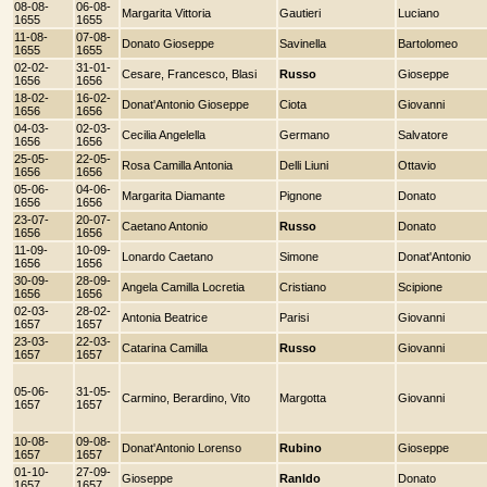
08-08-
06-08-
Margarita Vittoria
Gautieri
Luciano
1655
1655
11-08-
07-08-
Donato Gioseppe
Savinella
Bartolomeo
1655
1655
02-02-
31-01-
Cesare, Francesco, Blasi
Russo
Gioseppe
1656
1656
18-02-
16-02-
Donat'Antonio Gioseppe
Ciota
Giovanni
1656
1656
04-03-
02-03-
Cecilia Angelella
Germano
Salvatore
1656
1656
25-05-
22-05-
Rosa Camilla Antonia
Delli Liuni
Ottavio
1656
1656
05-06-
04-06-
Margarita Diamante
Pignone
Donato
1656
1656
23-07-
20-07-
Caetano Antonio
Russo
Donato
1656
1656
11-09-
10-09-
Lonardo Caetano
Simone
Donat'Antonio
1656
1656
30-09-
28-09-
Angela Camilla Locretia
Cristiano
Scipione
1656
1656
02-03-
28-02-
Antonia Beatrice
Parisi
Giovanni
1657
1657
23-03-
22-03-
Catarina Camilla
Russo
Giovanni
1657
1657
05-06-
31-05-
Carmino, Berardino, Vito
Margotta
Giovanni
1657
1657
10-08-
09-08-
Donat'Antonio Lorenso
Rubino
Gioseppe
1657
1657
01-10-
27-09-
Gioseppe
Ranldo
Donato
1657
1657