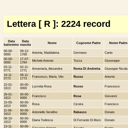
Lettera [ R ]: 2224 record
Data
Data
Nome
Cognome Padre
Nome Padre
battesimo
nascita
00-00-
09-12-
Antonia, Maddalena
Germano
Canio
0000
1768
00-00-
17-07-
Michele Antonio
Tozza
Giuseoppe
0000
1784
03-11-
02-11-
Annamaria, Alesandra
Roma Di Andretta
Giuseppe Nicola
0771
1771
10-11-
09-11-
Francesco, Maria, Vito
Russo
Antonio
0773
1773
22-01-
00-00-
Lucretia Rosa
Russo
Francesco
1613
0000
26-01-
00-00-
Francisco
Rosa
Giovanni
1613
0000
15-05-
00-00-
Rosa
Cicoira
Francisco
1613
0000
11-06-
00-00-
Antoniello Serafino
Rabasco
Donato
1613
0000
08-10-
00-00-
Diana Todesca
Di Ferrante Di Muro
Donato
1613
0000
13-11-
00-00-
Gioseppe Antonio
Zavatta
Nuntio