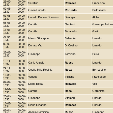
21-02-
00-00-
Serafino
Rabasca
Francisco
1632
0000
02-03-
00-00-
Gioan Linardo
Rotundo
Baltassarri
1632
0000
07-03-
00-00-
Linardo Donato Dominico
Strangia
Attilio
1632
0000
08-03-
00-00-
Camilla
Gautieri
Gioseppe Antoni
1632
0000
13-03-
00-00-
Camilla
Tettariello
Giulio
1632
0000
21-04-
00-00-
Marco Gioseppe
Salvante
Linardo
1632
0000
02-06-
00-00-
Donato Vito
Di Cosimo
Linardo
1632
0000
22-07-
00-00-
Gioseppe
Torciano
Petro
1632
0000
15-11-
00-00-
Canio Angelo
Russo
Linardo
1632
0000
24-11-
00-00-
Cecilia Milia Reginia
Rosa
Bernardino
1632
0000
19-03-
00-00-
Venetia
Viglione
Francesco
1633
0000
07-04-
00-00-
Diana Rosa
Rabasca
Vito
1633
0000
11-04-
00-00-
Camilla
Rosa
Geronimo
1633
0000
23-04-
00-00-
Gioseppe
Vitamori
Linardo
1633
0000
18-02-
00-00-
Diana Gioanna
Rabasca
Linardo
1634
0000
03-04-
00-00-
Angelo Dominico
Russo
Gioseppe