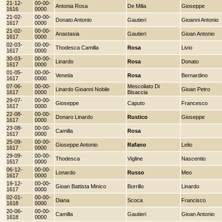
21-12-
00-00-
Antonia Rosa
De Milia
Gioseppe
1616
0000
21-02-
00-00-
Donato Antonio
Gautieri
Gioanni Antonio
1617
0000
21-02-
00-00-
Anastasia
Gautieri
Gioan Antonio
1617
0000
02-03-
00-00-
Thodesca Camilla
Rosa
Livio
1617
0000
30-03-
00-00-
Linardo
Rosa
Donato
1617
0000
01-05-
00-00-
Venetia
Rosa
Bernardino
1617
0000
07-06-
00-00-
Mescoliato Di
Linardo Gioanni Nobile
Gioan Petro
1617
0000
Bisaccia
29-07-
00-00-
Gioseppe
Caputo
Francesco
1617
0000
22-08-
00-00-
Donaro Linardo
Rustico
Gioseppe
1617
0000
23-08-
00-00-
Camilla
Rosa
1617
0000
25-09-
00-00-
Gioseppe Antonio
Rafano
Lelio
1617
0000
29-09-
00-00-
Thodesca
Vigline
Nascentio
1617
0000
06-12-
00-00-
Lonardo
Russo
Meo
1617
0000
19-12-
00-00-
Gioan Battista Minico
Borrillo
Linardo
1617
0000
02-01-
00-00-
Diana
Scoca
Francisco
1618
0000
20-06-
00-00-
Camilla
Gautieri
Gioan Antonio
1618
0000