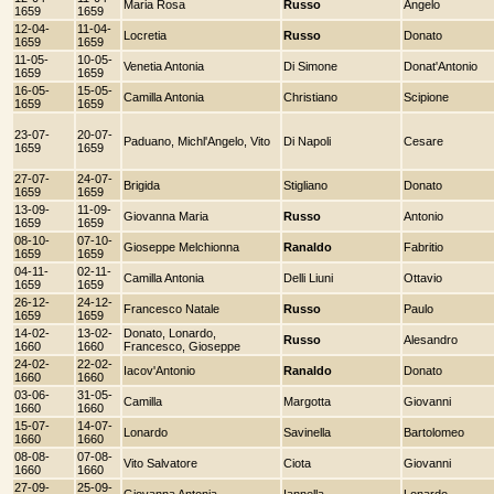
Maria Rosa
Russo
Angelo
1659
1659
12-04-
11-04-
Locretia
Russo
Donato
1659
1659
11-05-
10-05-
Venetia Antonia
Di Simone
Donat'Antonio
1659
1659
16-05-
15-05-
Camilla Antonia
Christiano
Scipione
1659
1659
23-07-
20-07-
Paduano, Michl'Angelo, Vito
Di Napoli
Cesare
1659
1659
27-07-
24-07-
Brigida
Stigliano
Donato
1659
1659
13-09-
11-09-
Giovanna Maria
Russo
Antonio
1659
1659
08-10-
07-10-
Gioseppe Melchionna
Ranaldo
Fabritio
1659
1659
04-11-
02-11-
Camilla Antonia
Delli Liuni
Ottavio
1659
1659
26-12-
24-12-
Francesco Natale
Russo
Paulo
1659
1659
14-02-
13-02-
Donato, Lonardo,
Russo
Alesandro
1660
1660
Francesco, Gioseppe
24-02-
22-02-
Iacov'Antonio
Ranaldo
Donato
1660
1660
03-06-
31-05-
Camilla
Margotta
Giovanni
1660
1660
15-07-
14-07-
Lonardo
Savinella
Bartolomeo
1660
1660
08-08-
07-08-
Vito Salvatore
Ciota
Giovanni
1660
1660
27-09-
25-09-
Giovanna Antonia
Iannella
Lonardo