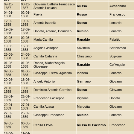
09-11-
08-11-
Giovanni Battista Francesco
Russo
Alessandro
1657
1657
Antonio Luciano
04-01-
02-01-
Flavia
Russo
Francesco
1658
1658
12-02-
10-02-
Antonia Isabella
Russo
Lonardo
1658
1658
19-02-
17-02-
Donato, Antonio, Dominico
Rubino
Lonardo
1658
1658
02-03-
02-03-
Maria Camilla
Ranaldo
Fabritio
1658
1658
19-03-
16-03-
Angelo Gioseppe
Savinella
Bartolomeo
1658
1658
26-03-
24-03-
Camilla Catarina
Christiano
Scipione
1658
1658
01-08-
01-08-
Rocco, Michel'Angelo,
Ranaldo
Col'Angelo
1658
1658
Gioseppe
02-08-
01-08-
Gioseppe, Pietro, Agostino
Iannella
Lonardo
1658
1658
20-08-
18-08-
Angelo Antonio
Germano
Giovanni
1658
1658
21-10-
19-10-
Dominico Antonio Carmino
Russo
Giovanni
1658
1658
22-01-
21-01-
Francesco Gioseppe
Pignone
Donato
1659
1659
29-01-
27-01-
Camilla Agasa
Margotta
Giovanni
1659
1659
27-02-
25-02-
Gioseppe Francesco
Rubino
Lonardo
1659
1659
07-03-
06-03-
Cecilia Flavia
Russo Di Pacierno
Francesco
1659
1659
12-04-
11-04-