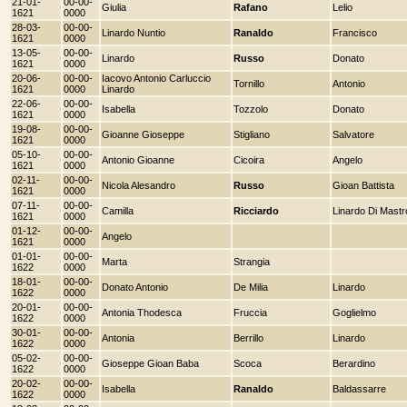
21-01-
00-00-
Giulia
Rafano
Lelio
1621
0000
28-03-
00-00-
Linardo Nuntio
Ranaldo
Francisco
1621
0000
13-05-
00-00-
Linardo
Russo
Donato
1621
0000
20-06-
00-00-
Iacovo Antonio Carluccio
Tornillo
Antonio
1621
0000
Linardo
22-06-
00-00-
Isabella
Tozzolo
Donato
1621
0000
19-08-
00-00-
Gioanne Gioseppe
Stigliano
Salvatore
1621
0000
05-10-
00-00-
Antonio Gioanne
Cicoira
Angelo
1621
0000
02-11-
00-00-
Nicola Alesandro
Russo
Gioan Battista
1621
0000
07-11-
00-00-
Camilla
Ricciardo
Linardo Di Mastr
1621
0000
01-12-
00-00-
Angelo
1621
0000
01-01-
00-00-
Marta
Strangia
1622
0000
18-01-
00-00-
Donato Antonio
De Milia
Linardo
1622
0000
20-01-
00-00-
Antonia Thodesca
Fruccia
Goglielmo
1622
0000
30-01-
00-00-
Antonia
Berrillo
Linardo
1622
0000
05-02-
00-00-
Gioseppe Gioan Baba
Scoca
Berardino
1622
0000
20-02-
00-00-
Isabella
Ranaldo
Baldassarre
1622
0000