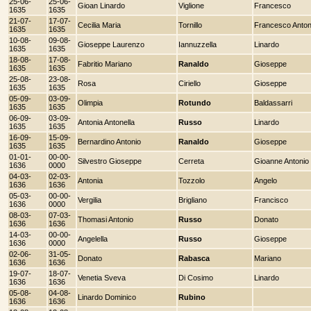
25-06-
25-06-
Gioan Linardo
Viglione
Francesco
1635
1635
21-07-
17-07-
Cecilia Maria
Tornillo
Francesco Anton
1635
1635
10-08-
09-08-
Gioseppe Laurenzo
Iannuzzella
Linardo
1635
1635
18-08-
17-08-
Fabritio Mariano
Ranaldo
Gioseppe
1635
1635
25-08-
23-08-
Rosa
Ciriello
Gioseppe
1635
1635
05-09-
03-09-
Olimpia
Rotundo
Baldassarri
1635
1635
06-09-
03-09-
Antonia Antonella
Russo
Linardo
1635
1635
16-09-
15-09-
Bernardino Antonio
Ranaldo
Gioseppe
1635
1635
01-01-
00-00-
Silvestro Gioseppe
Cerreta
Gioanne Antonio
1636
0000
04-03-
02-03-
Antonia
Tozzolo
Angelo
1636
1636
05-03-
00-00-
Vergilia
Brigliano
Francisco
1636
0000
08-03-
07-03-
Thomasi Antonio
Russo
Donato
1636
1636
14-03-
00-00-
Angelella
Russo
Gioseppe
1636
0000
02-06-
31-05-
Donato
Rabasca
Mariano
1636
1636
19-07-
18-07-
Venetia Sveva
Di Cosimo
Linardo
1636
1636
05-08-
04-08-
Linardo Dominico
Rubino
1636
1636