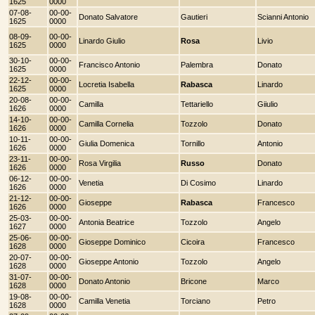
1625
0000
07-08-
00-00-
Donato Salvatore
Gautieri
Scianni Antonio
1625
0000
08-09-
00-00-
Linardo Giulio
Rosa
Livio
1625
0000
30-10-
00-00-
Francisco Antonio
Palembra
Donato
1625
0000
22-12-
00-00-
Locretia Isabella
Rabasca
Linardo
1625
0000
20-08-
00-00-
Camilla
Tettariello
Giiulio
1626
0000
14-10-
00-00-
Camilla Cornelia
Tozzolo
Donato
1626
0000
10-11-
00-00-
Giulia Domenica
Tornillo
Antonio
1626
0000
23-11-
00-00-
Rosa Virgilia
Russo
Donato
1626
0000
06-12-
00-00-
Venetia
Di Cosimo
Linardo
1626
0000
21-12-
00-00-
Gioseppe
Rabasca
Francesco
1626
0000
25-03-
00-00-
Antonia Beatrice
Tozzolo
Angelo
1627
0000
25-06-
00-00-
Gioseppe Dominico
Cicoira
Francesco
1628
0000
20-07-
00-00-
Gioseppe Antonio
Tozzolo
Angelo
1628
0000
31-07-
00-00-
Donato Antonio
Bricone
Marco
1628
0000
19-08-
00-00-
Camilla Venetia
Torciano
Petro
1628
0000