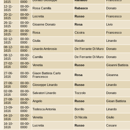
1615
0000
12-11-
00-00-
Rosa Camilla
Rabasco
Donato
1615
0000
20-11-
00-00-
Locretia
Russo
Francesco
1615
0000
26-11-
00-00-
Gioanne Donato
Rosa
Livio
1615
0000
28-11-
00-00-
Rosa
Cicoira
Francesco
1615
0000
02-12-
00-00-
Giulia
Matallo
Linardo
1615
0000
08-12-
00-00-
Linardo Ambrosio
De Ferrante Di Muro
Donato
1615
0000
08-12-
00-00-
Camilla
De Ferrante Di Muro
Donato
1615
0000
27-02-
00-00-
Venetia
Russo
Gioanni Battista
1616
0000
27-06-
00-00-
Giaon Battista Carlo
Rosa
Gioanna
1616
0000
Francesco
27-06-
00-00-
Gioseppe Linardo
Russo
Linardo
1616
0000
02-08-
00-00-
Salvatori Linardo
Tozzolo
Donato
1616
0000
27-08-
00-00-
Angelo
Russo
Gioan Battista
1616
0000
13-09-
00-00-
Todesca Antonia
Borrillo
Linardo
1616
0000
04-10-
00-00-
Venetia
Di Nicola
Giulio
1616
0000
16-10-
00-00-
Lucretia
Russo
Cesare
1616
0000