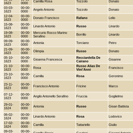
Camilla Rosa
Tozzolo
Donato
1623
0000
03-03-
00-00-
Angelo Antonio
Tozzolo
Donato
1623
0000
12-04-
00-00-
Donato Francisco
Rafano
Lelio
1623
0000
15-08-
00-00-
Linardo Antonio
Russo
Linardo
1623
0000
19-08-
00-00-
Mercurio Rocco Marino
Borrillo
Linardo
1623
0000
Serafino
09-09-
00-00-
Antonia
Torciano
Petro
1623
0000
21-09-
00-00-
Olimpia
Russo
Donato
1623
0000
05-10-
00-00-
Recciardella De
Gioanna Francesca
Gioanne
1623
0000
Cairano
21-10-
00-00-
Russo Alias De
Rosa
Francisco
1623
0000
Vint'Anni
23-10-
00-00-
Camilla
Rosa
Geronimo
1623
0000
23-11-
00-00-
Francisco Antonio
Fricine
Marco
1623
0000
07-12-
00-00-
Angilo Antonello Serafino
Fruccia
Goglielmo
1623
0000
29-01-
00-00-
Antonia
Russo
Gioan Battista
1624
0000
06-02-
00-00-
Linardo Antonio
Rosa
Lodovico
1624
0000
17-02-
00-00-
Camilla
Tattariello
Giulio
1624
0000
09-03-
00-00-
Camilla Stasia
Gautieri
Gioanni Antonio