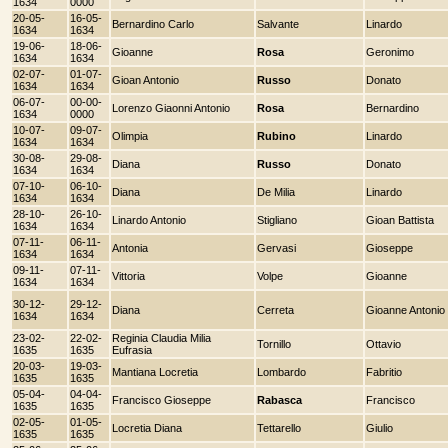
1634
0000
20-05-
16-05-
Bernardino Carlo
Salvante
Linardo
1634
1634
19-06-
18-06-
Gioanne
Rosa
Geronimo
1634
1634
02-07-
01-07-
Gioan Antonio
Russo
Donato
1634
1634
06-07-
00-00-
Lorenzo Giaonni Antonio
Rosa
Bernardino
1634
0000
10-07-
09-07-
Olimpia
Rubino
Linardo
1634
1634
30-08-
29-08-
Diana
Russo
Donato
1634
1634
07-10-
06-10-
Diana
De Milia
Linardo
1634
1634
28-10-
26-10-
Linardo Antonio
Stigliano
Gioan Battista
1634
1634
07-11-
06-11-
Antonia
Gervasi
Gioseppe
1634
1634
09-11-
07-11-
Vittoria
Volpe
Gioanne
1634
1634
30-12-
29-12-
Diana
Cerreta
Gioanne Antonio
1634
1634
23-02-
22-02-
Reginia Claudia Milia
Tornillo
Ottavio
1635
1635
Eufrasia
20-03-
19-03-
Mantiana Locretia
Lombardo
Fabritio
1635
1635
05-04-
04-04-
Francisco Gioseppe
Rabasca
Francisco
1635
1635
02-05-
01-05-
Locretia Diana
Tettarello
Giulio
1635
1635