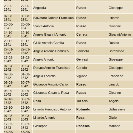
23-06-
22-06-
Angelella
Russo
Gioseppe
1641
1641
07-08-
06-08-
Salvatore Donato Francisco
Russo
Linardo
1641
1641
26-08-
25-08-
Sveva Antonia
Russo
Gioanne
1641
1641
14-10-
12-10-
Angelo Gioanni Antonio
Cerreta
Gioanni Antonio
1641
1641
20-12-
19-12-
Giulia Antonia Camilla
Russo
Donato
1641
1641
27-01-
22-01-
Angelo Antonio Dominico
Savinella
Barchimeo
1642
1642
17-02-
15-02-
Angelo Antonio
Gervasi
Gioseppe
1642
1642
07-04-
06-04-
Donato Antonio Francisco
Ceriello
Gioseppe
1642
1642
02-08-
01-08-
Angela Locretia
Viglione
Francisco
1642
1642
03-08-
30-07-
Gioseppe Antonio Canio
Russo
Linardo
1642
1642
03-09-
02-09-
Gioseppa Gioanna Rosa
Russo
Gioanne
1642
1642
02-10-
30-09-
Rosa
Tozzolo
Angelo
1642
1642
25-10-
23-10-
Linardo Francisco Antonio
Rotundo
Baltassarre
1642
1642
07-03-
05-03-
Linardo Antonio
Rosa
Giulio
1643
1643
17-03-
15-03-
Gioseppe
Rabasca
Mariano
1643
1643
15-08-
14-08-