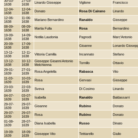
30-03-
27-03-
Linardo Gioseppe
Viglione
Francisco
1638
1638
12-04-
12-04-
Donato
Rosa Di Cairano
Linardo
1638
1638
12-06-
11-06-
Mariano Bernardino
Ranaldo
Gioseppe
1638
1638
08-09-
08-09-
Martia Fulla
Rosa
Bernardino
1638
1638
19-09-
14-09-
Notilia Laudonia
Pagnodi
Marc'Antonio
1638
1638
20-09-
17-09-
Gioanne
Lonardo Giosep
1638
1638
13-11-
12-11-
Vittoria Camilla
Incannato
Stefano
1638
1638
13-12-
10-12-
Gioseppe Gioanni Antonio
Tornillo
Ottavio
1638
1638
Melchionna
29-01-
27-01-
Rosa Angelella
Rabasca
Vito
1639
1639
11-03-
10-03-
Rosa
Gervasi
Gioseppe
1639
1639
23-03-
22-03-
Sveva
Di Cosimo
Linardo
1639
1639
04-07-
03-07-
Isabella
Ranaldo
Baldassarri
1639
1639
29-07-
29-07-
Gioanne
Rubino
Donato
1639
1639
29-07-
29-07-
Rosa
Rubino
Donato
1639
1639
01-08-
28-07-
Diana Isabella
Russo
Dinato
1639
1639
19-09-
18-09-
Gioseppe Vito
Tetttarello
Giulio
1639
1639