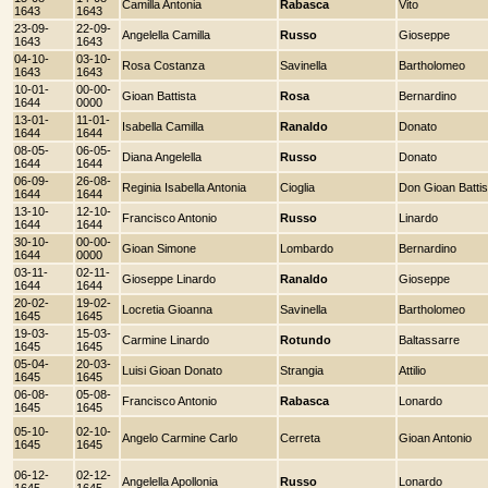
Camilla Antonia
Rabasca
Vito
1643
1643
23-09-
22-09-
Angelella Camilla
Russo
Gioseppe
1643
1643
04-10-
03-10-
Rosa Costanza
Savinella
Bartholomeo
1643
1643
10-01-
00-00-
Gioan Battista
Rosa
Bernardino
1644
0000
13-01-
11-01-
Isabella Camilla
Ranaldo
Donato
1644
1644
08-05-
06-05-
Diana Angelella
Russo
Donato
1644
1644
06-09-
26-08-
Reginia Isabella Antonia
Cioglia
Don Gioan Battis
1644
1644
13-10-
12-10-
Francisco Antonio
Russo
Linardo
1644
1644
30-10-
00-00-
Gioan Simone
Lombardo
Bernardino
1644
0000
03-11-
02-11-
Gioseppe Linardo
Ranaldo
Gioseppe
1644
1644
20-02-
19-02-
Locretia Gioanna
Savinella
Bartholomeo
1645
1645
19-03-
15-03-
Carmine Linardo
Rotundo
Baltassarre
1645
1645
05-04-
20-03-
Luisi Gioan Donato
Strangia
Attilio
1645
1645
06-08-
05-08-
Francisco Antonio
Rabasca
Lonardo
1645
1645
05-10-
02-10-
Angelo Carmine Carlo
Cerreta
Gioan Antonio
1645
1645
06-12-
02-12-
Angelella Apollonia
Russo
Lonardo
1645
1645