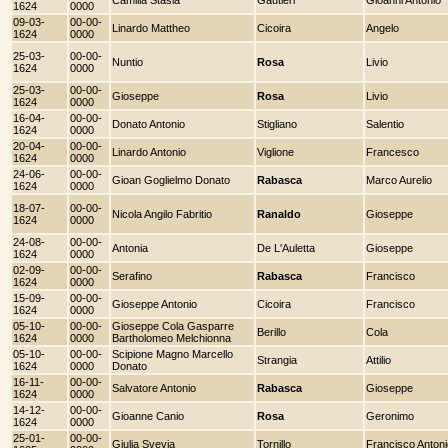
1624
0000
09-03-
00-00-
Linardo Mattheo
Cicoira
Angelo
1624
0000
25-03-
00-00-
Nuntio
Rosa
Livio
1624
0000
25-03-
00-00-
Gioseppe
Rosa
Livio
1624
0000
16-04-
00-00-
Donato Antonio
Stigliano
Salentio
1624
0000
20-04-
00-00-
Linardo Antonio
Viglione
Francesco
1624
0000
24-06-
00-00-
Gioan Goglielmo Donato
Rabasca
Marco Aurelio
1624
0000
18-07-
00-00-
Nicola Angilo Fabritio
Ranaldo
Gioseppe
1624
0000
24-08-
00-00-
Antonia
De L'Auletta
Gioseppe
1624
0000
02-09-
00-00-
Serafino
Rabasca
Francisco
1624
0000
15-09-
00-00-
Gioseppe Antonio
Cicoira
Francisco
1624
0000
05-10-
00-00-
Gioseppe Cola Gasparre
Berillo
Cola
1624
0000
Bartholomeo Melchionna
05-10-
00-00-
Scipione Magno Marcello
Strangia
Attilio
1624
0000
Donato
16-11-
00-00-
Salvatore Antonio
Rabasca
Gioseppe
1624
0000
14-12-
00-00-
Gioanne Canio
Rosa
Geronimo
1624
0000
25-01-
00-00-
Giulia Svevia
Tornillo
Francisco Antoni