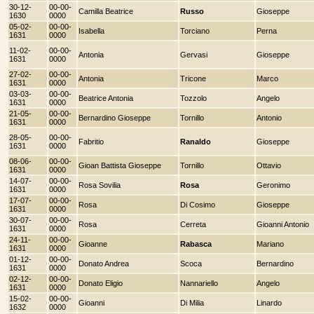
30-12-
00-00-
Camilla Beatrice
Russo
Gioseppe
1630
0000
05-02-
00-00-
Isabella
Torciano
Perna
1631
0000
11-02-
00-00-
Antonia
Gervasi
Gioseppe
1631
0000
27-02-
00-00-
Antonia
Tricone
Marco
1631
0000
03-03-
00-00-
Beatrice Antonia
Tozzolo
Angelo
1631
0000
21-05-
00-00-
Bernardino Gioseppe
Tornillo
Antonio
1631
0000
28-05-
00-00-
Fabritio
Ranaldo
Gioseppe
1631
0000
08-06-
00-00-
Gioan Battista Gioseppe
Tornillo
Ottavio
1631
0000
14-07-
00-00-
Rosa Sovilia
Rosa
Geronimo
1631
0000
17-07-
00-00-
Rosa
Di Cosimo
Gioseppe
1631
0000
30-07-
00-00-
Rosa
Cerreta
Gioanni Antonio
1631
0000
24-11-
00-00-
Gioanne
Rabasca
Mariano
1631
0000
01-12-
00-00-
Donato Andrea
Scoca
Bernardino
1631
0000
02-12-
00-00-
Donato Eligio
Nannariello
Angelo
1631
0000
15-02-
00-00-
Gioanni
Di Milia
Linardo
1632
0000