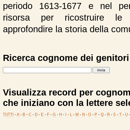
periodo 1613-1677 e nel per
risorsa per ricostruire le
approfondire la storia della com
Ricerca cognome dei genitori 
Visualizza record per cognome
che iniziano con la lettere sel
TUTTI
-
A
-
B
-
C
-
D
-
E
-
F
-
G
-
H
-
I
-
L
-
M
-
N
-
O
-
P
-
Q
-
R
-
S
-
T
-
U