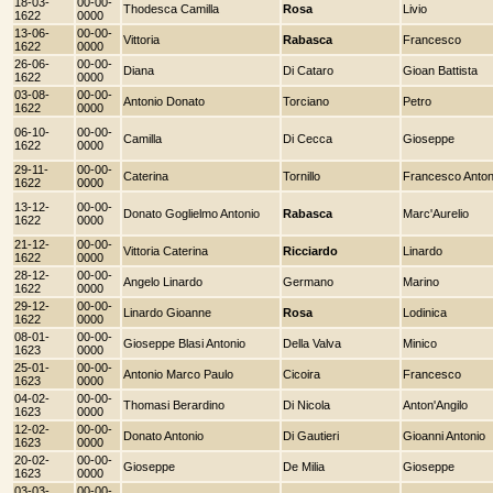
18-03-
00-00-
Thodesca Camilla
Rosa
Livio
1622
0000
13-06-
00-00-
Vittoria
Rabasca
Francesco
1622
0000
26-06-
00-00-
Diana
Di Cataro
Gioan Battista
1622
0000
03-08-
00-00-
Antonio Donato
Torciano
Petro
1622
0000
06-10-
00-00-
Camilla
Di Cecca
Gioseppe
1622
0000
29-11-
00-00-
Caterina
Tornillo
Francesco Anton
1622
0000
13-12-
00-00-
Donato Goglielmo Antonio
Rabasca
Marc'Aurelio
1622
0000
21-12-
00-00-
Vittoria Caterina
Ricciardo
Linardo
1622
0000
28-12-
00-00-
Angelo Linardo
Germano
Marino
1622
0000
29-12-
00-00-
Linardo Gioanne
Rosa
Lodinica
1622
0000
08-01-
00-00-
Gioseppe Blasi Antonio
Della Valva
Minico
1623
0000
25-01-
00-00-
Antonio Marco Paulo
Cicoira
Francesco
1623
0000
04-02-
00-00-
Thomasi Berardino
Di Nicola
Anton'Angilo
1623
0000
12-02-
00-00-
Donato Antonio
Di Gautieri
Gioanni Antonio
1623
0000
20-02-
00-00-
Gioseppe
De Milia
Gioseppe
1623
0000
03-03-
00-00-