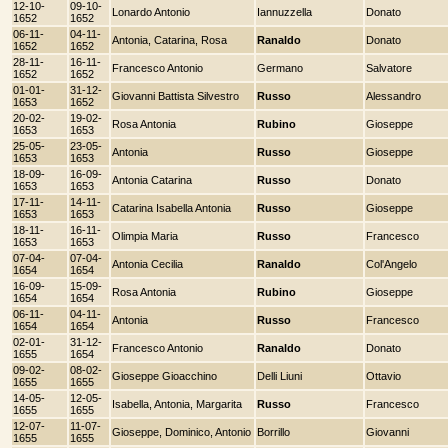
12-10-
09-10-
Lonardo Antonio
Iannuzzella
Donato
1652
1652
06-11-
04-11-
Antonia, Catarina, Rosa
Ranaldo
Donato
1652
1652
28-11-
16-11-
Francesco Antonio
Germano
Salvatore
1652
1652
01-01-
31-12-
Giovanni Battista Silvestro
Russo
Alessandro
1653
1652
20-02-
19-02-
Rosa Antonia
Rubino
Gioseppe
1653
1653
25-05-
23-05-
Antonia
Russo
Gioseppe
1653
1653
18-09-
16-09-
Antonia Catarina
Russo
Donato
1653
1653
17-11-
14-11-
Catarina Isabella Antonia
Russo
Gioseppe
1653
1653
18-11-
16-11-
Olimpia Maria
Russo
Francesco
1653
1653
07-04-
07-04-
Antonia Cecilia
Ranaldo
Col'Angelo
1654
1654
16-09-
15-09-
Rosa Antonia
Rubino
Gioseppe
1654
1654
06-11-
04-11-
Antonia
Russo
Francesco
1654
1654
02-01-
31-12-
Francesco Antonio
Ranaldo
Donato
1655
1654
09-02-
08-02-
Gioseppe Gioacchino
Delli Liuni
Ottavio
1655
1655
14-05-
12-05-
Isabella, Antonia, Margarita
Russo
Francesco
1655
1655
12-07-
11-07-
Gioseppe, Dominico, Antonio
Borrillo
Giovanni
1655
1655