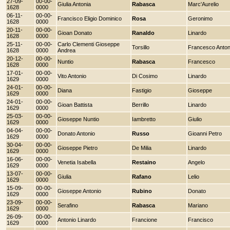
27-09-
00-00-
Giulia Antonia
Rabasca
Marc'Aurelio
1628
0000
06-11-
00-00-
Francisco Eligio Dominico
Rosa
Geronimo
1628
0000
20-11-
00-00-
Gioan Donato
Ranaldo
Linardo
1628
0000
25-11-
00-00-
Carlo Clementi Gioseppe
Torsillo
Francesco Anton
1628
0000
Andrea
20-12-
00-00-
Nuntio
Rabasca
Francesco
1628
0000
17-01-
00-00-
Vito Antonio
Di Cosimo
Linardo
1629
0000
24-01-
00-00-
Diana
Fastigio
Gioseppe
1629
0000
24-01-
00-00-
Gioan Battista
Berrillo
Linardo
1629
0000
25-03-
00-00-
Gioseppe Nuntio
Iambretto
Giulio
1629
0000
04-04-
00-00-
Donato Antonio
Russo
Gioanni Petro
1629
0000
30-04-
00-00-
Gioseppe Pietro
De Milia
Linardo
1629
0000
16-06-
00-00-
Venetia Isabella
Restaino
Angelo
1629
0000
13-07-
00-00-
Giulia
Rafano
Lelio
1629
0000
15-09-
00-00-
Gioseppe Antonio
Rubino
Donato
1629
0000
23-09-
00-00-
Serafino
Rabasca
Mariano
1629
0000
26-09-
00-00-
Antonio Linardo
Francione
Francisco
1629
0000