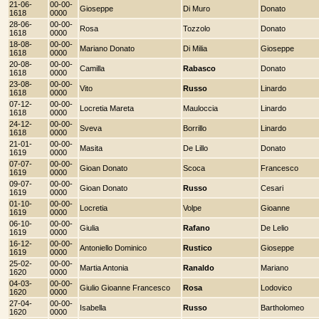
21-06-
00-00-
Gioseppe
Di Muro
Donato
1618
0000
28-06-
00-00-
Rosa
Tozzolo
Donato
1618
0000
18-08-
00-00-
Mariano Donato
Di Milia
Gioseppe
1618
0000
20-08-
00-00-
Camilla
Rabasco
Donato
1618
0000
23-08-
00-00-
Vito
Russo
Linardo
1618
0000
07-12-
00-00-
Locretia Mareta
Mauloccia
Linardo
1618
0000
24-12-
00-00-
Sveva
Borrillo
Linardo
1618
0000
21-01-
00-00-
Masita
De Lillo
Donato
1619
0000
07-07-
00-00-
Gioan Donato
Scoca
Francesco
1619
0000
09-07-
00-00-
Gioan Donato
Russo
Cesari
1619
0000
01-10-
00-00-
Locretia
Volpe
Gioanne
1619
0000
06-10-
00-00-
Giulia
Rafano
De Lelio
1619
0000
16-12-
00-00-
Antoniello Dominico
Rustico
Gioseppe
1619
0000
25-02-
00-00-
Martia Antonia
Ranaldo
Mariano
1620
0000
04-03-
00-00-
Giulio Gioanne Francesco
Rosa
Lodovico
1620
0000
27-04-
00-00-
Isabella
Russo
Bartholomeo
1620
0000