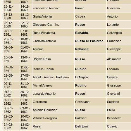
1660
1660
15-11-
14-11-
Francesco Antonio
Parisi
Giovanni
1660
1660
18-12-
18-12-
Giulia Antonia
Cicoira
Antonio
1660
1660
23-12-
22-12-
Gioseppe Carmino
Russo
Lonardo
1660
1660
07-01-
07-01-
Rosa Elisabetta
Ranaldo
Col'Angelo
1661
1661
20-01-
18-01-
Carmino Antonio
Russo Di Pacierno
Francisco
1661
1661
01-04-
31-03-
Antonia
Rabasca
Gioseppe
1661
1661
15-04-
13-04-
Brigida Rosa
Russo
Alesandro
1661
1661
14-08-
11-08-
Isabella Cecilia
Rubino
Lonardo
1661
1661
29-08-
27-08-
Angelo, Antonio, Paduano
Di Napoli
Cesare
1661
1661
02-11-
31-10-
Michel'Angelo
Rubino
Gioseppe
1661
1661
01-01-
30-12-
Lonardo Antonio
Russo
Giovanni
1662
1661
02-01-
01-01-
Geronimo
Christiano
Scipione
1662
1662
03-01-
03-01-
Antonio Dominico
Russo
Paulo
1662
1662
12-02-
10-02-
Vittoria Peregrina
Palmieri
Benedetto
1662
1662
14-02-
13-02-
Rosa
Delli Liuni
Ottavio
1662
1662