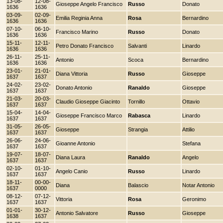
13-08-
12-08-
Gioseppe Angelo Francisco
Russo
Donato
1636
1636
03-09-
02-09-
Emilia Reginia Anna
Rosa
Bernardino
1636
1636
07-10-
06-10-
Francisco Marino
Russo
Donato
1636
1636
15-11-
12-11-
Petro Donato Francisco
Salvanti
Linardo
1636
1636
26-11-
25-11-
Antonio
Scoca
Bernardino
1636
1636
23-01-
21-01-
Diana Vittoria
Russo
Gioseppe
1637
1637
24-02-
23-02-
Donato Antonio
Ranaldo
Gioseppe
1637
1637
21-03-
20-03-
Claudio Gioseppe Giacinto
Tornillo
Ottavio
1637
1637
15-04-
14-04-
Gioseppe Francisco Marco
Rabasca
Linardo
1637
1637
31-05-
26-05-
Gioseppe
Strangia
Attilio
1637
1637
26-06-
24-06-
Gioanne Antonio
Stefana
1637
1637
19-07-
18-07-
Diana Laura
Ranaldo
Angelo
1637
1637
02-10-
01-10-
Angelo Canio
Russo
Linardo
1637
1637
18-11-
00-00-
Diana
Balascio
Notar Antonio
1637
0000
08-12-
07-12-
Vittoria
Rosa
Geronimo
1637
1637
01-01-
30-12-
Antonio Salvatore
Russo
Gioseppe
1638
1637