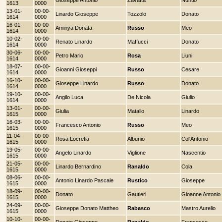
1613
0000
13-01-
00-00-
Linardo Gioseppe
Tozzolo
Donato
1614
0000
16-01-
00-00-
Aminya Donata
Russo
Meo
1614
0000
10-02-
00-00-
Renato Linardo
Maffucci
Donato
1614
0000
30-06-
00-00-
Petro Mario
Rosa
Liuni
1614
0000
18-07-
00-00-
Gioanni Gioseppi
Russo
Cesare
1614
0000
16-10-
00-00-
Gioseppe Linardo
Russo
Donato
1614
0000
19-10-
00-00-
Angilo Luca
De Nicola
Giulio
1614
0000
13-01-
00-00-
Giulia
Matallo
Linardo
1615
0000
16-03-
00-00-
Francesco Antonio
Russo
Meo
1615
0000
11-04-
00-00-
Rosa Locretia
Albunio
Col'Antonio
1615
0000
19-05-
00-00-
Angelo Linardo
Viglione
Nascentio
1615
0000
21-05-
00-00-
Linardo Bernardino
Ranaldo
Cola
1615
0000
08-06-
00-00-
Antonio Linardo Pascale
Rustico
Gioseppe
1615
0000
18-09-
00-00-
Donato
Gautieri
Gioanne Antonio
1615
0000
24-09-
00-00-
Gioseppe Donato Mattheo
Rabasco
Mastro Aurelio
1615
0000
10-10-
00-00-
Donato Gioseppe
Ranaldo
Francesco