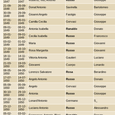
1647
1647
21-09-
26-09-
Donat'Antonio
Savinella
Bartolomeo
1648
1648
30-09-
29-09-
Gioanni Angelo
Fastigio
Gioseppe
1648
1648
07-01-
05-01-
Camilla Cecilia
Gervasi
Gioseppe
1649
1649
09-01-
08-01-
Antonia Isabella
Ranaldo
Donato
1649
1649
10-01-
09-01-
Cecilia Isabella
Russo
Francesco
1649
1649
03-02-
01-02-
Maria
Russo
Giovanni
1649
1649
17-10-
16-10-
Rosa Margarita
Russo
Giovanni
1649
1649
18-11-
14-11-
Vittoria Antonia
Gautieri
Luciano
1649
1649
21-03-
19-03-
Giovanni
Cuorpo
Lonardo
1650
1650
08-05-
04-05-
Lorenzo Salvatore
Rosa
Berardino
1650
1650
17-07-
14-07-
Angelo Antonio
Russo
Donato
1650
1650
05-09-
05-09-
Angelo
Gervasi
Gioseppe
1650
1650
30-10-
29-10-
Antonia
Russo
Gioseppe
1650
1650
07-12-
05-12-
Lonard'Antonio
Germano
S_
1650
1650
23-12-
22-12-
Luciano Antonio
Russo
Alessandro
1650
1650
05-02-
03-02-
Francesco, Antonio, Blasi
Ranaldo
Donato