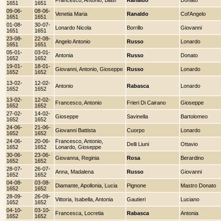
1651
1651
09-06-
08-06-
Venetia Maria
Ranaldo
Col'Angelo
1651
1651
01-08-
30-07-
Lonardo Nicola
Borrillo
Giovanni
1651
1651
23-08-
22-08-
Angelo Antonio
Russo
Lonardo
1651
1651
05-01-
03-01-
Antonia
Russo
Donato
1652
1652
19-01-
18-01-
Giovanni, Antonio, Gioseppe
Russo
Lonardo
1652
1652
13-02-
12-02-
Antonio
Rabasca
Lonardo
1652
1652
13-02-
12-02-
Francesco, Antonio
Frieri Di Cairano
Gioseppe
1652
1652
27-02-
14-02-
Gioseppe
Savinella
Bartolomeo
1652
1652
24-06-
21-06-
Giovanni Battista
Cuorpo
Lonardo
1652
1652
24-06-
20-06-
Francesco, Antonio,
Delli Liuni
Ottavio
1652
1652
Lonardo, Gioseppe
30-06-
23-06-
Giovanna, Reginia
Rosa
Berardino
1652
1652
28-07-
26-07-
Anna, Madalena
Russo
Giovanni
1652
1652
04-08-
03-08-
Diamante, Apollonia, Lucia
Pignone
Mastro Donato
1652
1652
28-09-
26-09-
Vittoria, Isabella, Antonia
Gautieri
Luciano
1652
1652
04-10-
03-10-
Francesca, Locretia
Rabasca
Antonia
1652
1652