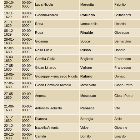
20-10-
00-00-
Luca Nicola
Margotta
Fabritio
1629
0000
19-11-
00-00-
Gioanni Andrea
Rotundo
Baltassarri
1629
0000
21-11-
00-00-
Rosa
Iannuzzella
Linardo
1629
0000
08-12-
00-00-
Rosa
Rinaldo
Gioseppe
1629
0000
28-01-
00-00-
Gioanna
Scoca
Bernardino
1630
0000
07-02-
00-00-
Rosa Lucia
Russo
Donato
1630
0000
15-03-
00-00-
Camilla Giulia
Brigliano
Francesco
1630
0000
17-05-
00-00-
Gioan Linardo
Viglione
Francesco
1630
0000
18-05-
00-00-
Gioseppe Francesco Nicola
Rubino
Donato
1630
0000
27-05-
00-00-
Gioan Dominico Antonio
Mescolato
Gioan Petro
1630
0000
27-05-
00-00-
Antonia
Mescolato
Gioan Petro
1630
0000
21-08-
00-00-
Antonello Roberto
Rabasca
Vito
1630
0000
15-12-
00-00-
Dianora
Strangia
Attilio
1630
0000
22-12-
00-00-
Isabella Antonia
Volpe
Gioanne
1630
0000
28-12-
00-00-
Camilla
Borrillo
Linardo
1630
0000