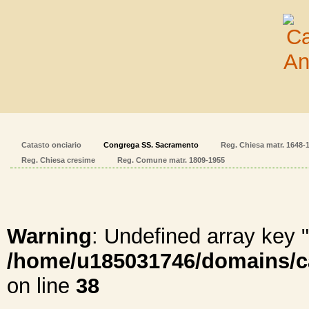
Catasto onciario
Congrega SS. Sacramento
Reg. Chiesa matr. 1648-
Reg. Chiesa cresime
Reg. Comune matr. 1809-1955
Warning
: Undefined array ke
/home/u185031746/domains/cal
on line
38