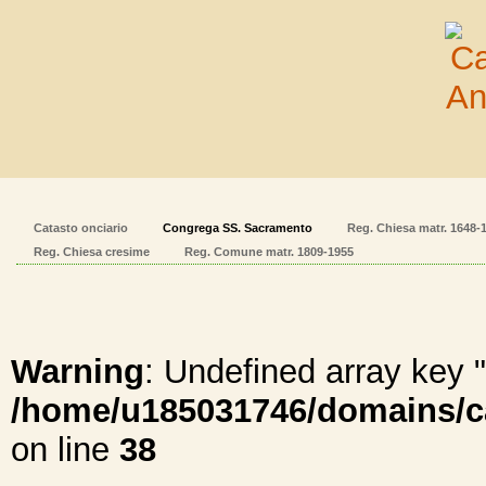
Catasto onciario
Congrega SS. Sacramento
Reg. Chiesa matr. 1648-
Reg. Chiesa cresime
Reg. Comune matr. 1809-1955
Warning
: Undefined array ke
/home/u185031746/domains/cal
on line
38