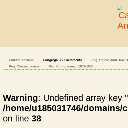
Catasto onciario
Congrega SS. Sacramento
Reg. Chiesa matr. 1648-
Reg. Chiesa cresime
Reg. Comune matr. 1809-1955
Warning
: Undefined array ke
/home/u185031746/domains/cal
on line
38