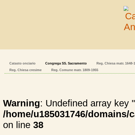
Catasto onciario
Congrega SS. Sacramento
Reg. Chiesa matr. 1648-
Reg. Chiesa cresime
Reg. Comune matr. 1809-1955
Warning
: Undefined array ke
/home/u185031746/domains/cal
on line
38