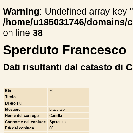
Warning
: Undefined array ke
/home/u185031746/domains/cal
on line
38
Sperduto Francesco
Dati risultanti dal catasto di 
Età
70
Titolo
Di e/o Fu
Mestiere
bracciale
Nome del coniuge
Camilla
Cognome del coniuge
Speranza
Età del coniuge
66