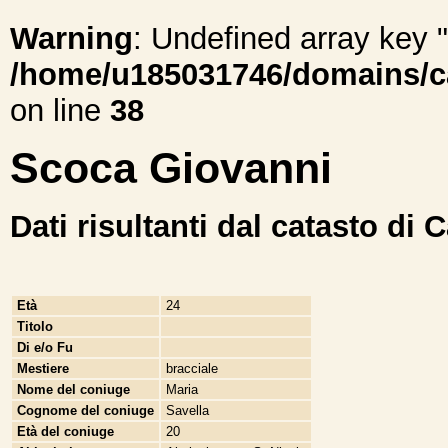
Warning
: Undefined array ke
/home/u185031746/domains/cal
on line
38
Scoca Giovanni
Dati risultanti dal catasto di 
Età
24
Titolo
Di e/o Fu
Mestiere
bracciale
Nome del coniuge
Maria
Cognome del coniuge
Savella
Età del coniuge
20