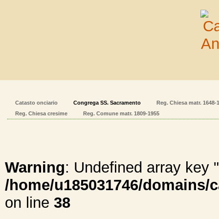
Catasto onciario
Congrega SS. Sacramento
Reg. Chiesa matr. 1648-
Reg. Chiesa cresime
Reg. Comune matr. 1809-1955
Warning
: Undefined array ke
/home/u185031746/domains/cal
on line
38