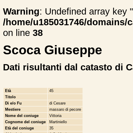
Warning
: Undefined array ke
/home/u185031746/domains/cal
on line
38
Scoca Giuseppe
Dati risultanti dal catasto di 
Età
45
Titolo
Di e/o Fu
di Cesare
Mestiere
massaro di pecore
Nome del coniuge
Vittoria
Cognome del coniuge
Martiniello
Età del coniuge
35