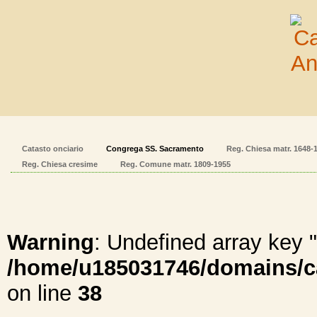
Catasto onciario
Congrega SS. Sacramento
Reg. Chiesa matr. 1648-
Reg. Chiesa cresime
Reg. Comune matr. 1809-1955
Warning
: Undefined array ke
/home/u185031746/domains/cal
on line
38