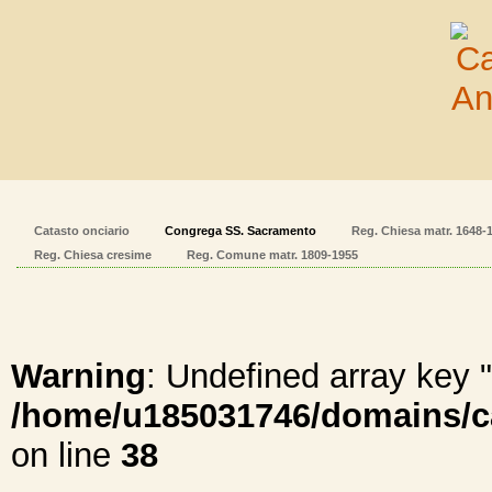
Catasto onciario
Congrega SS. Sacramento
Reg. Chiesa matr. 1648-
Reg. Chiesa cresime
Reg. Comune matr. 1809-1955
Warning
: Undefined array ke
/home/u185031746/domains/cal
on line
38