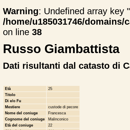
Warning
: Undefined array ke
/home/u185031746/domains/cal
on line
38
Russo Giambattista
Dati risultanti dal catasto di 
Età
25
Titolo
Di e/o Fu
Mestiere
custode di pecore
Nome del coniuge
Francesca
Cognome del coniuge
Malinconico
Età del coniuge
22