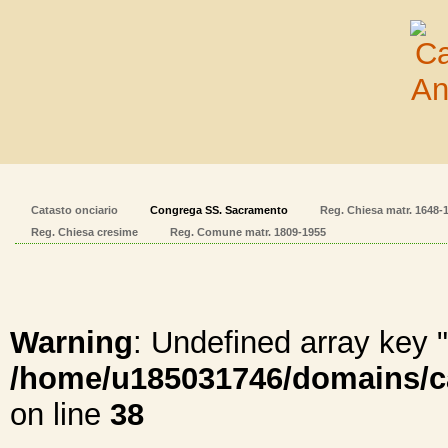
Catasto onciario
Congrega SS. Sacramento
Reg. Chiesa matr. 1648-
Reg. Chiesa cresime
Reg. Comune matr. 1809-1955
Warning
: Undefined array ke
/home/u185031746/domains/cal
on line
38