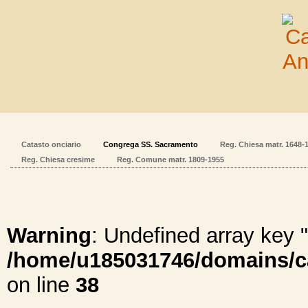
Catasto onciario
Congrega SS. Sacramento
Reg. Chiesa matr. 1648-
Reg. Chiesa cresime
Reg. Comune matr. 1809-1955
Warning
: Undefined array ke
/home/u185031746/domains/cal
on line
38