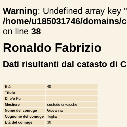
Warning
: Undefined array ke
/home/u185031746/domains/cal
on line
38
Ronaldo Fabrizio
Dati risultanti dal catasto di 
Età
40
Titolo
Di e/o Fu
Mestiere
custode di vacche
Nome del coniuge
Giovanna
Cognome del coniuge
Toglia
Età del coniuge
30