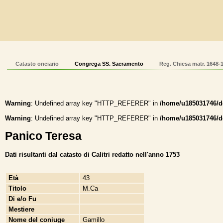
Catasto onciario
Congrega SS. Sacramento
Reg. Chiesa matr. 1648-
Warning
: Undefined array key "HTTP_REFERER" in
/home/u185031746/do
Warning
: Undefined array key "HTTP_REFERER" in
/home/u185031746/do
Panico Teresa
Dati risultanti dal catasto di Calitri redatto nell'anno 1753
Età
43
Titolo
M.Ca
Di e/o Fu
Mestiere
Nome del coniuge
Gamillo