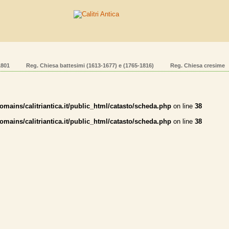
1801
Reg. Chiesa battesimi (1613-1677) e (1765-1816)
Reg. Chiesa cresime
mains/calitriantica.it/public_html/catasto/scheda.php
on line
38
mains/calitriantica.it/public_html/catasto/scheda.php
on line
38