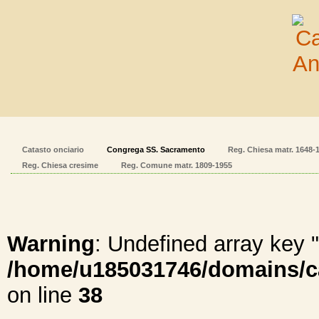
Catasto onciario
Congrega SS. Sacramento
Reg. Chiesa matr. 1648-
Reg. Chiesa cresime
Reg. Comune matr. 1809-1955
Warning
: Undefined array ke
/home/u185031746/domains/cal
on line
38