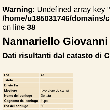
Warning
: Undefined array ke
/home/u185031746/domains/cal
on line
38
Nannariello Giovanni
Dati risultanti dal catasto di 
Età
47
Titolo
Di e/o Fu
Mestiere
lavoratore de campi
Nome del coniuge
Donata
Cognome del coniuge
Lupo
Età del coniuge
30