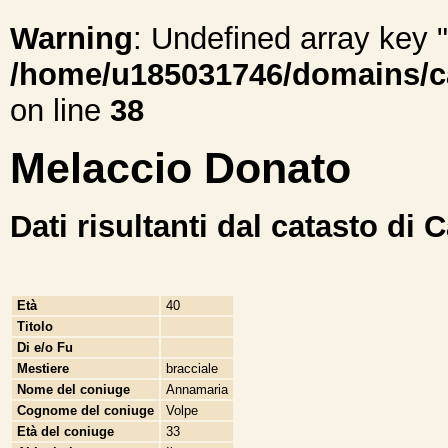
Warning
: Undefined array ke
/home/u185031746/domains/cal
on line
38
Melaccio Donato
Dati risultanti dal catasto di 
Età
40
Titolo
Di e/o Fu
Mestiere
bracciale
Nome del coniuge
Annamaria
Cognome del coniuge
Volpe
Età del coniuge
33