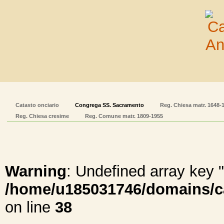
Catasto onciario
Congrega SS. Sacramento
Reg. Chiesa matr. 1648-
Reg. Chiesa cresime
Reg. Comune matr. 1809-1955
Warning
: Undefined array ke
/home/u185031746/domains/cal
on line
38