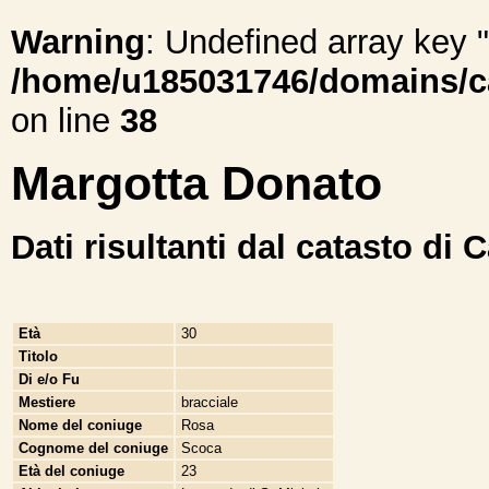
Warning
: Undefined array ke
/home/u185031746/domains/cal
on line
38
Margotta Donato
Dati risultanti dal catasto di 
Età
30
Titolo
Di e/o Fu
Mestiere
bracciale
Nome del coniuge
Rosa
Cognome del coniuge
Scoca
Età del coniuge
23