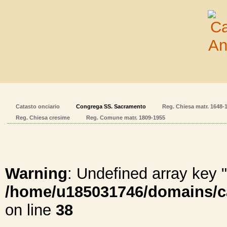
Catasto onciario
Congrega SS. Sacramento
Reg. Chiesa matr. 1648-
Reg. Chiesa cresime
Reg. Comune matr. 1809-1955
Warning
: Undefined array ke
/home/u185031746/domains/cal
on line
38