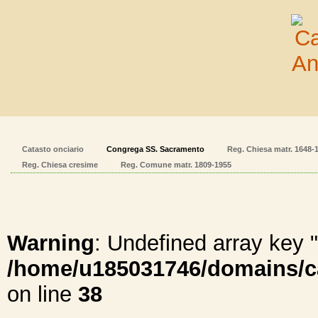
Catasto onciario
Congrega SS. Sacramento
Reg. Chiesa matr. 1648-
Reg. Chiesa cresime
Reg. Comune matr. 1809-1955
Warning
: Undefined array ke
/home/u185031746/domains/cal
on line
38