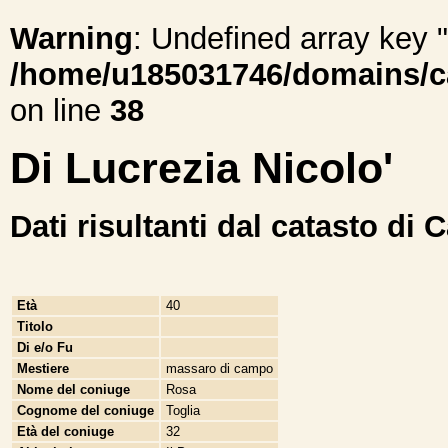
Warning
: Undefined array ke
/home/u185031746/domains/cal
on line
38
Di Lucrezia Nicolo'
Dati risultanti dal catasto di 
Età
40
Titolo
Di e/o Fu
Mestiere
massaro di campo
Nome del coniuge
Rosa
Cognome del coniuge
Toglia
Età del coniuge
32