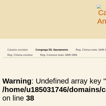
Catasto onciario
Congrega SS. Sacramento
Reg. Chiesa matr. 1648-
Reg. Chiesa cresime
Reg. Comune matr. 1809-1955
Warning
: Undefined array ke
/home/u185031746/domains/cal
on line
38