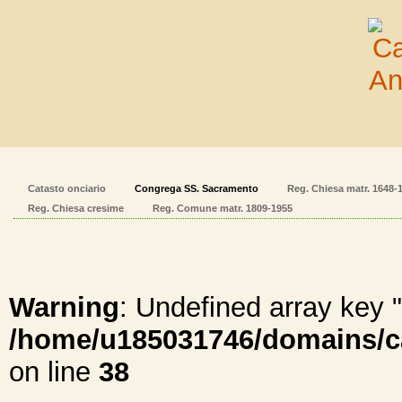
Catasto onciario
Congrega SS. Sacramento
Reg. Chiesa matr. 1648-
Reg. Chiesa cresime
Reg. Comune matr. 1809-1955
Warning
: Undefined array ke
/home/u185031746/domains/cal
on line
38