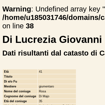
Warning
: Undefined array ke
/home/u185031746/domains/cal
on line
38
Di Lucrezia Giovanni
Dati risultanti dal catasto di 
Età
41
Titolo
Di e/o Fu
Mestiere
giumentaro
Nome del coniuge
Rosa
Cognome del coniuge
Di Majo
Età del coniuge
35