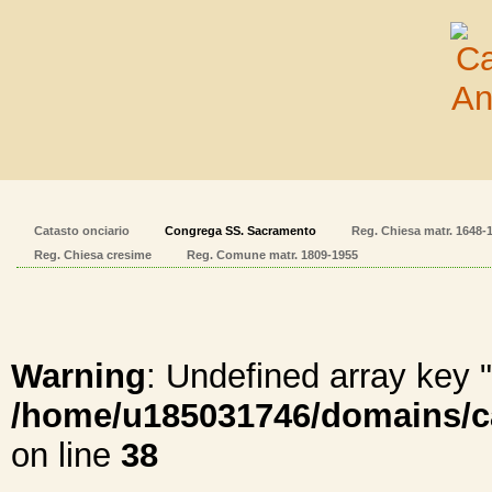
Catasto onciario
Congrega SS. Sacramento
Reg. Chiesa matr. 1648-
Reg. Chiesa cresime
Reg. Comune matr. 1809-1955
Warning
: Undefined array ke
/home/u185031746/domains/cal
on line
38