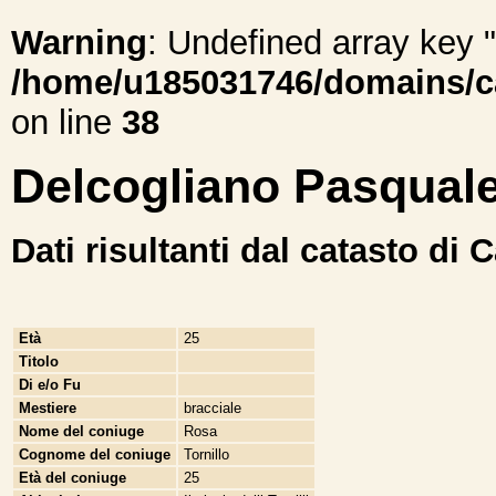
Warning
: Undefined array ke
/home/u185031746/domains/cal
on line
38
Delcogliano Pasqual
Dati risultanti dal catasto di 
Età
25
Titolo
Di e/o Fu
Mestiere
bracciale
Nome del coniuge
Rosa
Cognome del coniuge
Tornillo
Età del coniuge
25