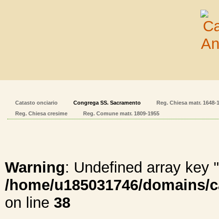
Catasto onciario
Congrega SS. Sacramento
Reg. Chiesa matr. 1648-
Reg. Chiesa cresime
Reg. Comune matr. 1809-1955
Warning
: Undefined array ke
/home/u185031746/domains/cal
on line
38