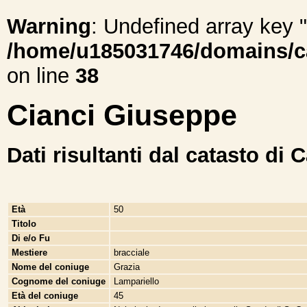
Warning
: Undefined array ke
/home/u185031746/domains/cal
on line
38
Cianci Giuseppe
Dati risultanti dal catasto di 
Età
50
Titolo
Di e/o Fu
Mestiere
bracciale
Nome del coniuge
Grazia
Cognome del coniuge
Lampariello
Età del coniuge
45