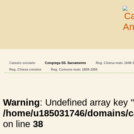
Catasto onciario
Congrega SS. Sacramento
Reg. Chiesa matr. 1648-
Reg. Chiesa cresime
Reg. Comune matr. 1809-1955
Warning
: Undefined array ke
/home/u185031746/domains/cal
on line
38