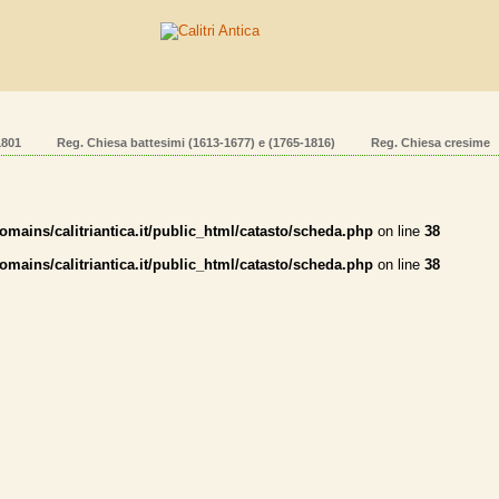
1801
Reg. Chiesa battesimi (1613-1677) e (1765-1816)
Reg. Chiesa cresime
mains/calitriantica.it/public_html/catasto/scheda.php
on line
38
mains/calitriantica.it/public_html/catasto/scheda.php
on line
38