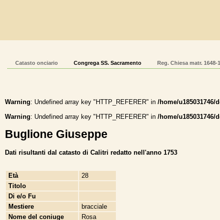
Catasto onciario
Congrega SS. Sacramento
Reg. Chiesa matr. 1648-
Warning
: Undefined array key "HTTP_REFERER" in
/home/u185031746/do
Warning
: Undefined array key "HTTP_REFERER" in
/home/u185031746/do
Buglione Giuseppe
Dati risultanti dal catasto di Calitri redatto nell'anno 1753
Età
28
Titolo
Di e/o Fu
Mestiere
bracciale
Nome del coniuge
Rosa