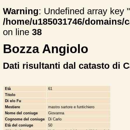
Warning
: Undefined array ke
/home/u185031746/domains/cal
on line
38
Bozza Angiolo
Dati risultanti dal catasto di 
Età
61
Titolo
Di e/o Fu
Mestiere
mastro sartore e funtichiero
Nome del coniuge
Giovanna
Cognome del coniuge
Di Carlo
Età del coniuge
50