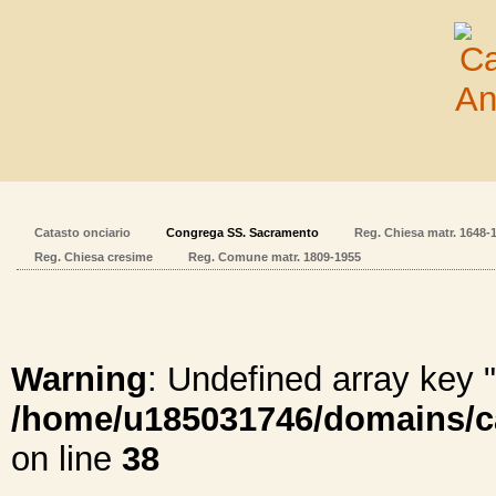
Catasto onciario
Congrega SS. Sacramento
Reg. Chiesa matr. 1648-
Reg. Chiesa cresime
Reg. Comune matr. 1809-1955
Warning
: Undefined array ke
/home/u185031746/domains/cal
on line
38