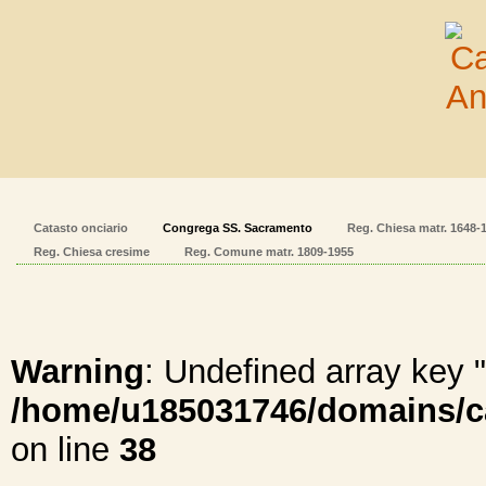
Catasto onciario
Congrega SS. Sacramento
Reg. Chiesa matr. 1648-
Reg. Chiesa cresime
Reg. Comune matr. 1809-1955
Warning
: Undefined array ke
/home/u185031746/domains/cal
on line
38