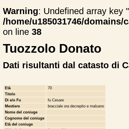
Warning
: Undefined array ke
/home/u185031746/domains/cal
on line
38
Tuozzolo Donato
Dati risultanti dal catasto di 
Età
70
Titolo
Di e/o Fu
fu Cesare
Mestiere
bracciale ora decrepito e malsano
Nome del coniuge
Cognome del coniuge
Età del coniuge