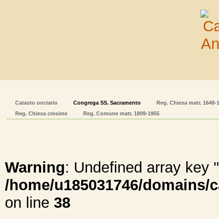
Catasto onciario
Congrega SS. Sacramento
Reg. Chiesa matr. 1648-
Reg. Chiesa cresime
Reg. Comune matr. 1809-1955
Warning
: Undefined array ke
/home/u185031746/domains/cal
on line
38