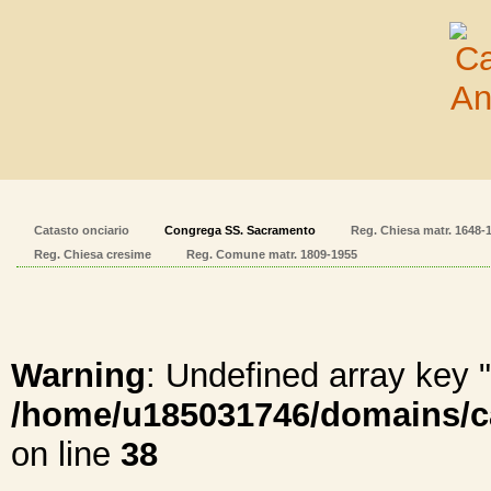
Catasto onciario
Congrega SS. Sacramento
Reg. Chiesa matr. 1648-
Reg. Chiesa cresime
Reg. Comune matr. 1809-1955
Warning
: Undefined array ke
/home/u185031746/domains/cal
on line
38