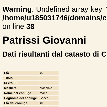
Warning
: Undefined array ke
/home/u185031746/domains/cal
on line
38
Patrissi Giovanni
Dati risultanti dal catasto di 
Età
46
Titolo
Di e/o Fu
Mestiere
bracciale
Nome del coniuge
Maria
Cognome del coniuge
Scoca
Età del coniuge
40